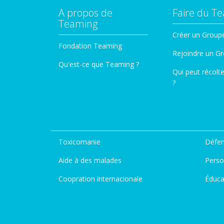
A propos de
Faire du T
Teaming
Créer un Group
Fondation Teaming
Rejoindre un G
Qu'est-ce que Teaming ?
Qui peut récolt
?
Toxicomanie
Défen
Aide à des malades
Perso
Coopration internacionale
Éduca