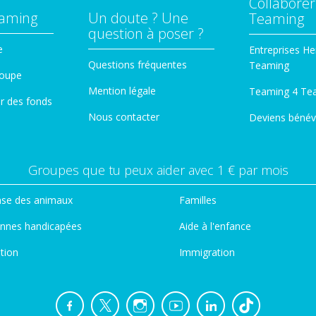
Collaborer
eaming
Un doute ? Une
Teaming
question à poser ?
e
Entreprises He
Questions fréquentes
Teaming
roupe
Mention légale
Teaming 4 Te
er des fonds
Nous contacter
Deviens bénév
Groupes que tu peux aider avec 1 € par mois
se des animaux
Familles
nnes handicapées
Aide à l'enfance
tion
Immigration