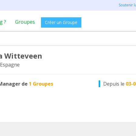
Soutenir 
g ?
Groupes
Créer un Groupe
a Witteveen
 Espagne
Manager de
1 Groupes
Depuis le
03-0