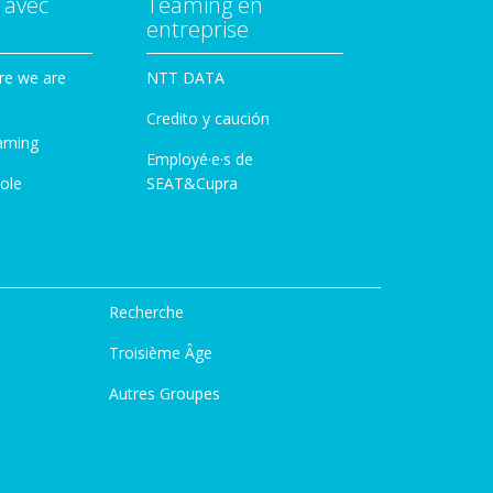
 avec
Teaming en
entreprise
re we are
NTT DATA
Credito y caución
aming
Employé·e·s de
ole
SEAT&Cupra
Recherche
Troisième Âge
Autres Groupes