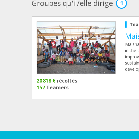
Groupes qu'il/elle dirige
1
Tea
Mai
Maisha
in the 
improve
sustai
develo
20 818 €
récoltés
152
Teamers