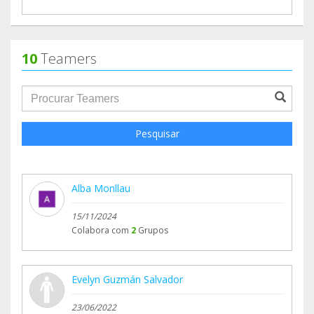
Te dejamos el video en nuestra plataforma canal
youtube de la asociacion usui, y queremos que
nos puedas ayudar a compartir y sensibilizar.
10
Teamers
Gracias.
groupProfile.searchForm.search.text???
Pesquisar
Alba Monllau
15/11/2024
Colabora com
2
Grupos
Evelyn Guzmán Salvador
23/06/2022