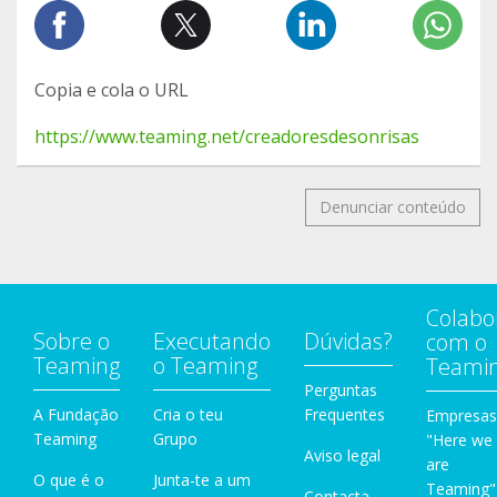
Copia e cola o URL
https://www.teaming.net/creadoresdesonrisas
Denunciar conteúdo
Colabo
Sobre o
Executando
Dúvidas?
com o
Teaming
o Teaming
Teami
Perguntas
A Fundação
Cria o teu
Frequentes
Empresas
Teaming
Grupo
"Here we
Aviso legal
are
O que é o
Junta-te a um
Teaming"
Contacta-