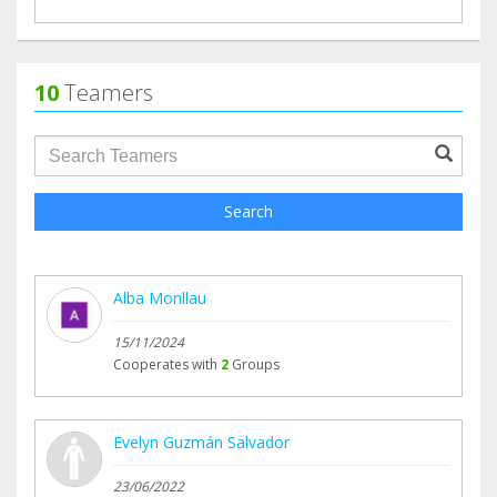
Te dejamos el video en nuestra plataforma canal
youtube de la asociacion usui, y queremos que
nos puedas ayudar a compartir y sensibilizar.
10
Teamers
Gracias.
groupProfile.searchForm.search.text???
Search
Alba Monllau
15/11/2024
Cooperates with
2
Groups
Evelyn Guzmán Salvador
23/06/2022