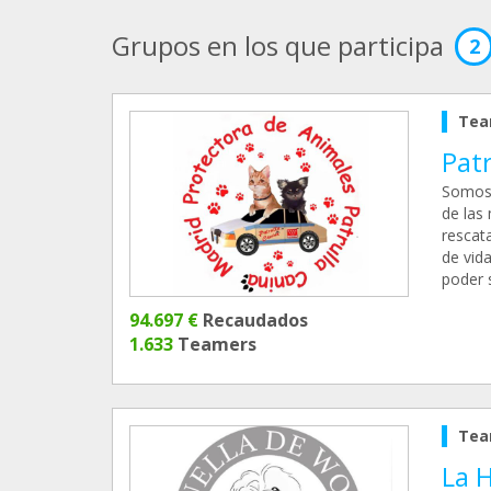
Grupos en los que participa
2
Tea
Pat
Somos 
de las
rescata
de vid
poder 
94.697 €
Recaudados
1.633
Teamers
Tea
La 