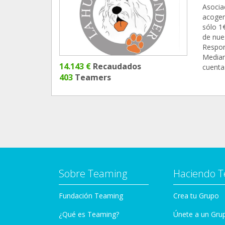
Asocia
acogem
sólo 1
de nue
Respon
Median
14.143 €
Recaudados
cuenta
403
Teamers
Sobre Teaming
Haciendo 
Fundación Teaming
Crea tu Grupo
¿Qué es Teaming?
Únete a un Gru