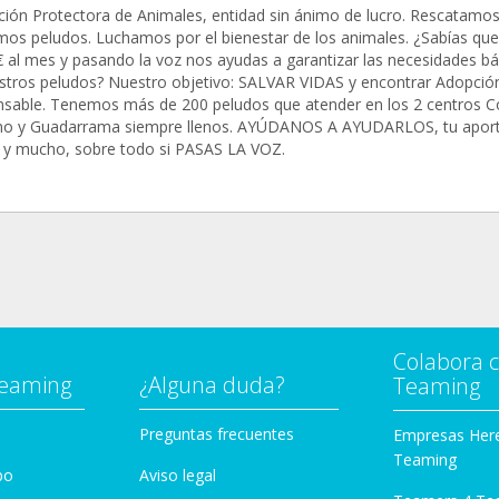
ción Protectora de Animales, entidad sin ánimo de lucro. Rescatamos
os peludos. Luchamos por el bienestar de los animales. ¿Sabías qu
€ al mes y pasando la voz nos ayudas a garantizar las necesidades bá
stros peludos? Nuestro objetivo: SALVAR VIDAS y encontrar Adopció
sable. Tenemos más de 200 peludos que atender en los 2 centros C
o y Guadarrama siempre llenos. AYÚDANOS A AYUDARLOS, tu aport
 y mucho, sobre todo si PASAS LA VOZ.
Colabora 
Teaming
¿Alguna duda?
Teaming
Preguntas frecuentes
Empresas Her
Teaming
po
Aviso legal