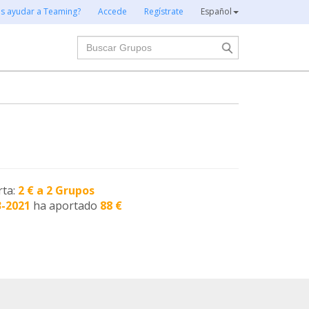
es ayudar a Teaming?
Accede
Regístrate
Español
Buscar
rta:
2 € a 2 Grupos
3-2021
ha aportado
88 €