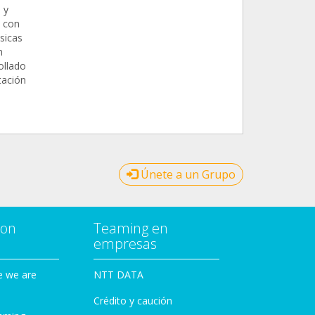
 y
e con
sicas
n
ollado
ación
Únete a un Grupo
con
Teaming en
empresas
e we are
NTT DATA
Crédito y caución