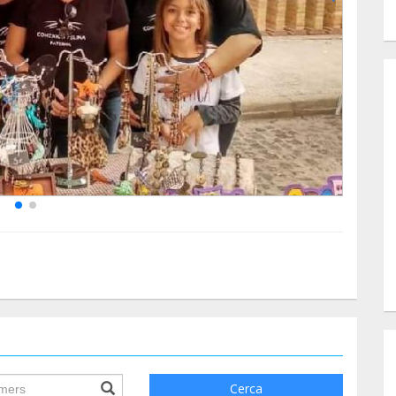
ile.searchForm.search.text???
Cerca