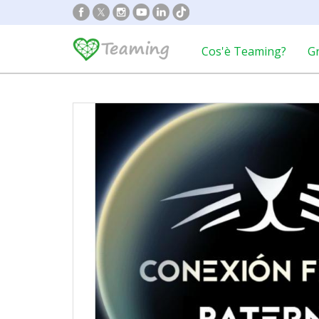
Cos'è Teaming?
G