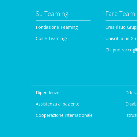
Su Teaming
Fare Teami
Fondazione Teaming
Crea il tuo Gru
Cos'è Teaming?
Unisciti a un G
Chi può raccogli
Dipendenze
Difesa
Assistenza al paziente
Disabi
Cooperazione internazionale
Istruz