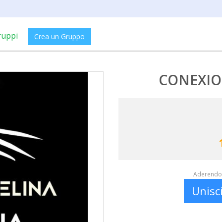
ruppi
Crea un Gruppo
CONEXIO
Aderendo 
Unisc