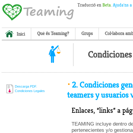
Traducció en
Beta
.
Ajuda'ns a
Què és Teaming?
Grups
Col·labora am
Inici
Condiciones 
2.
Condiciones gene
Descarga PDF.
Condiciones Legales
teamers y usuarios v
Enlaces, “links” a pá
TEAMING incluye dentro de 
pertenecientes y/o gestionad