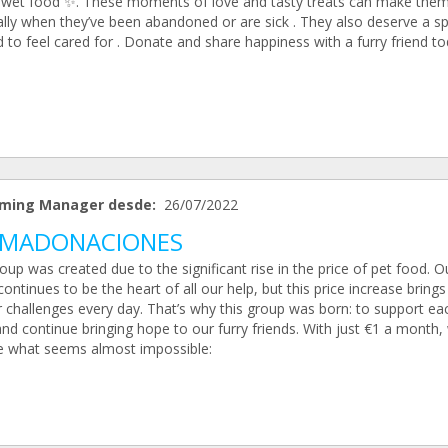
y wet food ✨. These moments of love and tasty treats can make them
ally when they’ve been abandoned or are sick . They also deserve a sp
d to feel cared for . Donate and share happiness with a furry friend to
ming Manager desde:
26/07/2022
SMADONACIONES
oup was created due to the significant rise in the price of pet food. 
ontinues to be the heart of all our help, but this price increase brings
r challenges every day. That’s why this group was born: to support ea
nd continue bringing hope to our furry friends. With just €1 a month,
e what seems almost impossible: