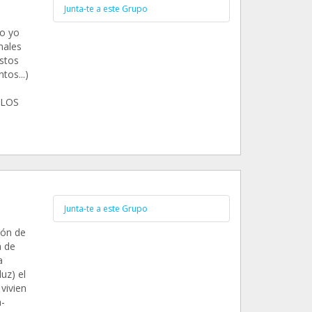
Junta-te a este Grupo
lo yo
males
stos
tos...)
 LOS
Junta-te a este Grupo
ión de
á de
a
uz) el
vivien
-