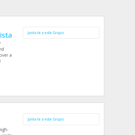
ista
Junta-te a este Grupo
y
nd
over a
!
Junta-te a este Grupo
high-