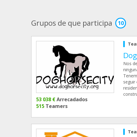
Grupos de que participa
10
Tea
Dog 
Nos de
ningun
Tenemo
seguir
residen
constr
53 038 €
Arrecadados
515
Teamers
Tea