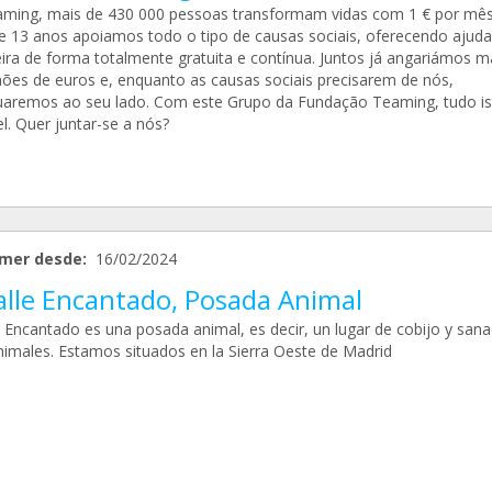
ming, mais de 430 000 pessoas transformam vidas com 1 € por mês
e 13 anos apoiamos todo o tipo de causas sociais, oferecendo ajuda
eira de forma totalmente gratuita e contínua. Juntos já angariámos m
hões de euros e, enquanto as causas sociais precisarem de nós,
uaremos ao seu lado. Com este Grupo da Fundação Teaming, tudo is
l. Quer juntar-se a nós?
mer desde:
16/02/2024
alle Encantado, Posada Animal
e Encantado es una posada animal, es decir, un lugar de cobijo y sana
nimales. Estamos situados en la Sierra Oeste de Madrid