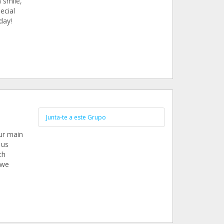
 smile,
ecial
day!
Junta-te a este Grupo
Our main
 us
ch
 we