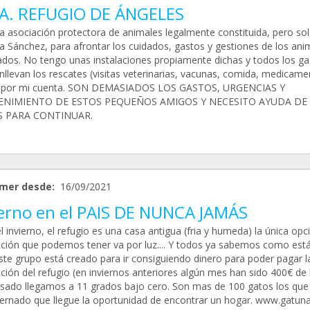
.A. REFUGIO DE ÁNGELES
a asociación protectora de animales legalmente constituida, pero so
ta Sánchez, para afrontar los cuidados, gastos y gestiones de los ani
ados. No tengo unas instalaciones propiamente dichas y todos los ga
llevan los rescates (visitas veterinarias, vacunas, comida, medicamen
n por mi cuenta. SON DEMASIADOS LOS GASTOS, URGENCIAS Y
NIMIENTO DE ESTOS PEQUEÑOS AMIGOS Y NECESITO AYUDA DE
 PARA CONTINUAR.
mer desde:
16/09/2021
ierno en el PAIS DE NUNCA JAMÁS
l invierno, el refugio es una casa antigua (fria y humeda) la única opc
cción que podemos tener va por luz.... Y todos ya sabemos como est
Este grupo está creado para ir consiguiendo dinero para poder pagar l
ción del refugio (en inviernos anteriores algún mes han sido 400€ de l
sado llegamos a 11 grados bajo cero. Son mas de 100 gatos los que 
spernado que llegue la oportunidad de encontrar un hogar. www.gatuna