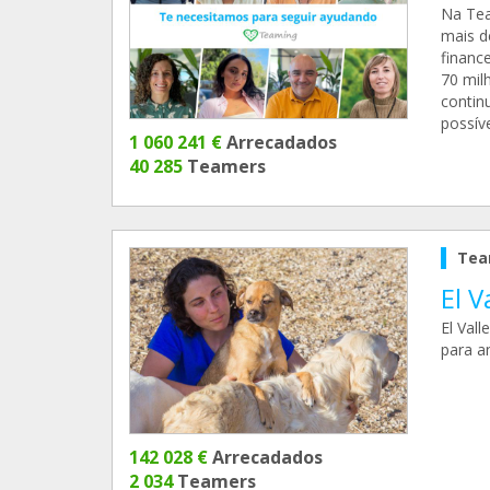
Na Tea
mais d
financ
70 mil
contin
possíve
1 060 241 €
Arrecadados
40 285
Teamers
Tea
El V
El Vall
para a
142 028 €
Arrecadados
2 034
Teamers