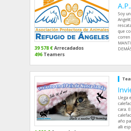
A.P
Soy un
Angeli
rescat
que con
corre
MANTE
39 578 €
Arrecadados
DEMÁS
496
Teamers
Tea
Inv
Llega e
calefa
cara. 
calefac
año pa
alli e