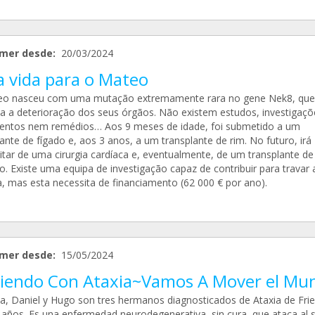
mer desde:
20/03/2024
 vida para o Mateo
o nasceu com uma mutação extremamente rara no gene Nek8, que
a a deterioração dos seus órgãos. Não existem estudos, investigaçõ
entos nem remédios… Aos 9 meses de idade, foi submetido a um
ante de fígado e, aos 3 anos, a um transplante de rim. No futuro, irá
itar de uma cirurgia cardíaca e, eventualmente, de um transplante de
o. Existe uma equipa de investigação capaz de contribuir para travar 
, mas esta necessita de financiamento (62 000 € por ano).
mer desde:
15/05/2024
viendo Con Ataxia~Vamos A Mover el Mu
na, Daniel y Hugo son tres hermanos diagnosticados de Ataxia de Frie
 años. Es una enfermedad neurodegenerativa, sin cura, que ataca al 