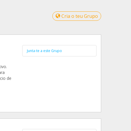
Cria o teu Grupo
Junta-te a este Grupo
ivo.
ara
cio de