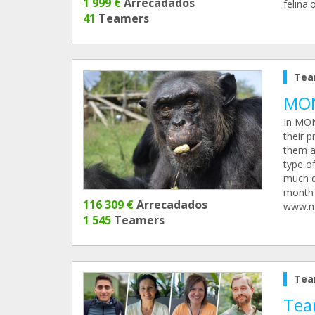
1 999 €
Arrecadados
felina.
41
Teamers
Tea
MON
In MON
their p
them a
type of
much de
month 
116 309 €
Arrecadados
www.m
1 545
Teamers
Tea
Tea