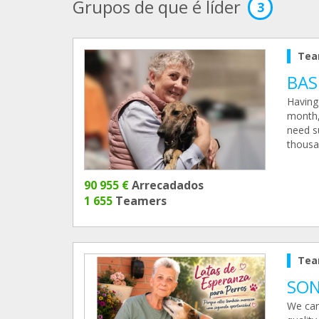
Grupos de que é líder
3
Tea
BAS
Having 
month, 
need su
thousa
90 955 €
Arrecadados
1 655
Teamers
Tea
SON
We can