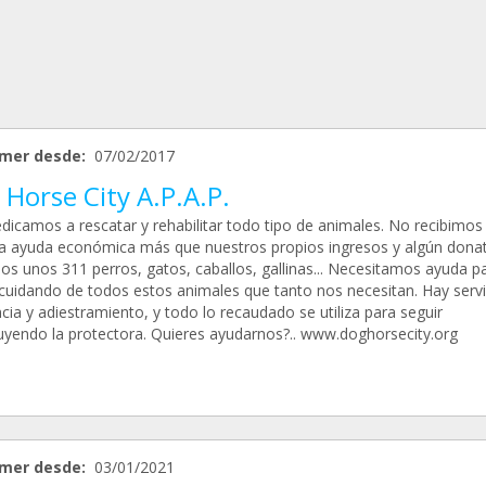
mer desde:
07/02/2017
Horse City A.P.A.P.
dicamos a rescatar y rehabilitar todo tipo de animales. No recibimos
a ayuda económica más que nuestros propios ingresos y algún donat
s unos 311 perros, gatos, caballos, gallinas... Necesitamos ayuda p
 cuidando de todos estos animales que tanto nos necesitan. Hay servi
cia y adiestramiento, y todo lo recaudado se utiliza para seguir
uyendo la protectora. Quieres ayudarnos?.. www.doghorsecity.org
mer desde:
03/01/2021