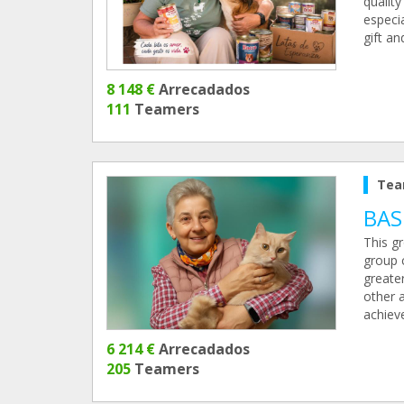
qualit
especi
gift an
8 148 €
Arrecadados
111
Teamers
Tea
BA
This gr
group c
greate
other a
achiev
6 214 €
Arrecadados
205
Teamers