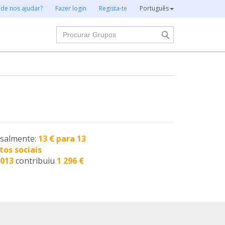
 de nos ajudar?
Fazer login
Regista-te
Português
Procurar
nsalmente:
13 € para 13
tos sociais
2013
contribuiu
1 296 €