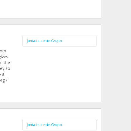
Junta-te a este Grupo
rom
gives
em the
hey so
o a
rg /
Junta-te a este Grupo