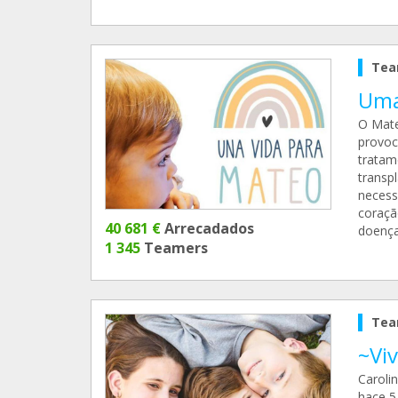
Tea
Uma
O Mate
provoc
tratam
transpl
necess
coraçã
40 681 €
Arrecadados
doença
1 345
Teamers
Tea
~Vi
Caroli
hace 5