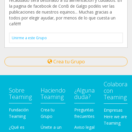
recaudado sera destinado a su alimentación y cuidados. En
la pagina de facebook de ConB de Galgo podéis ver las
publicaciones de nuestros equinos... Muchas gracias a
todos por elegir ayudar, por menos de lo que cuesta un
café!!!!
Unirme a este Grupo
Crea tu Grupo
Colabora
Sobre
Haciendo
¿Alguna
con
Teaming
Teaming
duda?
Teaming
Fundación
Crea tu
Preguntas
Empresas
Teaming
Grupo
frecuentes
Here we are
Teaming
¿Qué es
Únete a un
Aviso legal