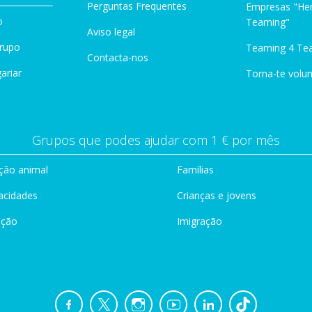
Perguntas Frequentes
Empresas "Her
o
Teaming"
Aviso legal
Grupo
Teaming 4 Te
Contacta-nos
ariar
Torna-te volun
Grupos que podes ajudar com 1 € por mês
ção animal
Famílias
acidades
Crianças e jovens
ação
Imigração