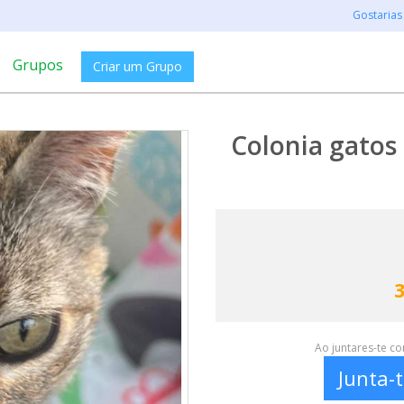
Gostarias
Grupos
Criar um Grupo
Colonia gatos
Ao juntares-te c
Junta-