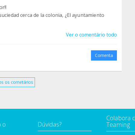
or!!
suciedad cerca de la colonia, ¿El ayuntamiento
Ver o comentário todo
Comenta
os os cometários
Colabora 
 o
Dúvidas?
Teaming