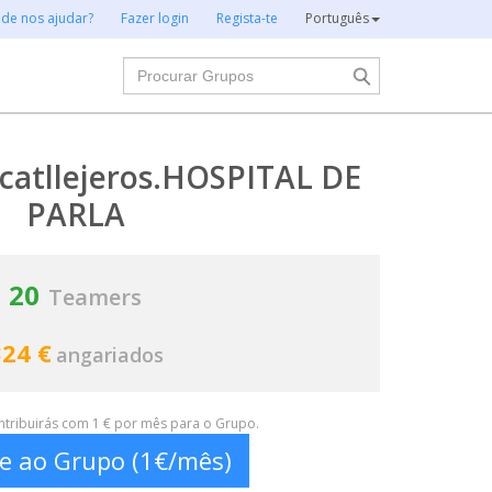
 de nos ajudar?
Fazer login
Regista-te
Português
Procurar
 catllejeros.HOSPITAL DE
PARLA
20
Teamers
324 €
angariados
ontribuirás com 1 € por mês para o Grupo.
te ao Grupo (1€/mês)