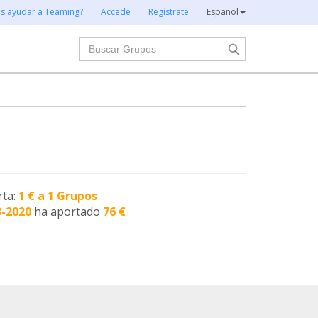
es ayudar a Teaming?
Accede
Regístrate
Español
Buscar
rta:
1 € a 1 Grupos
3-2020
ha aportado
76 €