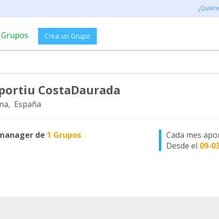
¿Quier
Grupos
Crea un Grupo
portiu CostaDaurada
na, España
manager de
1 Grupos
Cada mes apo
Desde el
09-0