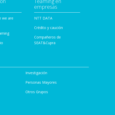
con
Teaming en
empresas
e we are
NTT DATA
Crédito y caución
aming
Compañeros de
io
SEAT&Cupra
Investigación
Personas Mayores
Otros Grupos