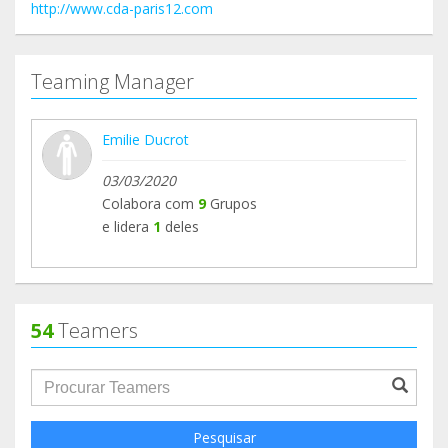
http://www.cda-paris12.com
Teaming Manager
Emilie Ducrot
03/03/2020
Colabora com
9
Grupos
e lidera
1
deles
54
Teamers
groupProfile.searchForm.search.text???
Pesquisar