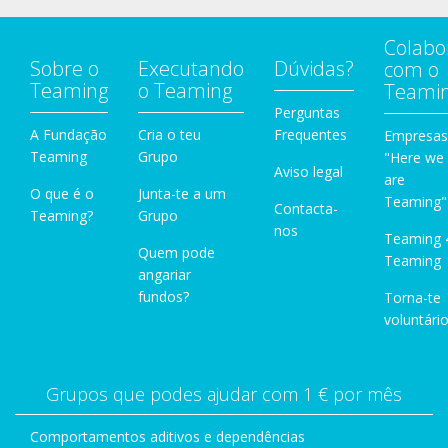
Colabo
Sobre o
Executando
Dúvidas?
com o
Teaming
o Teaming
Teami
Perguntas
A Fundação
Cria o teu
Frequentes
Empresas
Teaming
Grupo
"Here we
Aviso legal
are
O que é o
Junta-te a um
Teaming"
Contacta-
Teaming?
Grupo
nos
Teaming 
Quem pode
Teaming
angariar
fundos?
Torna-te
voluntário
Grupos que podes ajudar com 1 € por mês
Comportamentos aditivos e dependências