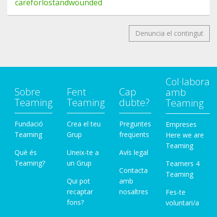
careforlostandwounded
Denuncia el contingut
Col·labora
Sobre
Fent
Cap
amb
Teaming
Teaming
dubte?
Teaming
Fundació
Crea el teu
Preguntes
Empreses
Teaming
Grup
freqüents
Here we are
Teaming
Què és
Uneix-te a
Avís legal
Teaming?
un Grup
Teamers 4
Contacta
Teaming
Qui pot
amb
recaptar
nosaltres
Fes-te
fons?
voluntari/a