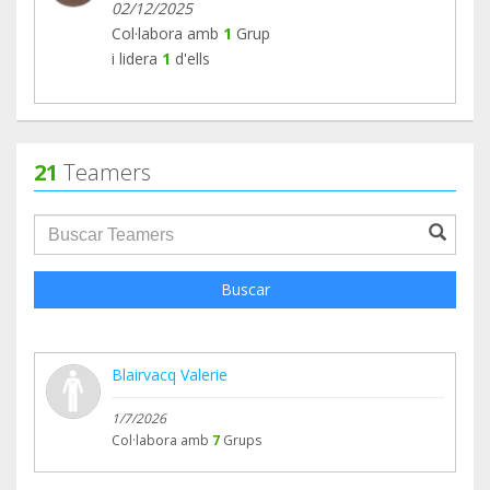
02/12/2025
Col·labora amb
1
Grup
i lidera
1
d'ells
21
Teamers
groupProfile.searchForm.search.text???
Buscar
Blairvacq Valerie
1/7/2026
Col·labora amb
7
Grups