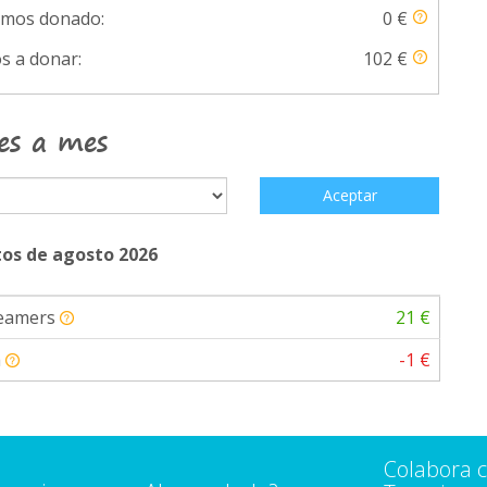
emos donado:
0 €
s a donar:
102 €
es a mes
Aceptar
os de agosto 2026
Teamers
21 €
a
-1 €
Colabora 