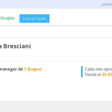
¿Quier
Grupos
Crea un Grupo
a Bresciani
manager de
1 Grupos
Cada mes apo
Desde el
25-0