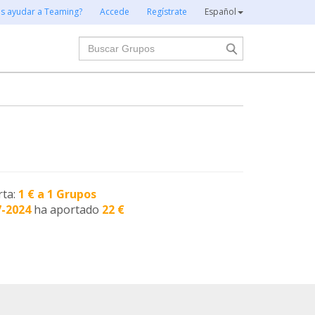
es ayudar a Teaming?
Accede
Regístrate
Español
Buscar
rta:
1 € a 1 Grupos
7-2024
ha aportado
22 €