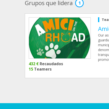
Grupos que lidera
1
Tea
Amic
Our as
guardia
municip
denomin
transpa
promot
432 €
Recaudados
15
Teamers