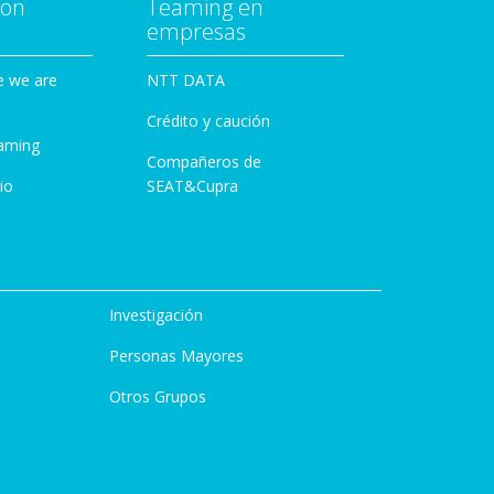
con
Teaming en
empresas
e we are
NTT DATA
Crédito y caución
aming
Compañeros de
io
SEAT&Cupra
Investigación
Personas Mayores
Otros Grupos