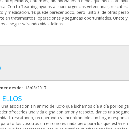
os atropellados, enfermos, abandonados o bebés que necesitan ayu
ata. Con tu Teaming ayudas a cubrir urgencias veterinarias, rescates,
to y medicación. 1€ puede parecer poco, pero junto al de otras pers
rte en tratamientos, operaciones y segundas oportunidades. Únete y
s a seguir salvando vidas felinas.
mer desde:
18/08/2017
 ELLOS
una asociación sin animo de lucro que luchamos día a día por los ga
oder ofrecerles una vida digna con amor y respeto, darles una segun
nidad, rescatando, recuperando y encontrándoles un hogar responsab
 para todos vosotros un euro no es nada pero para los que están en