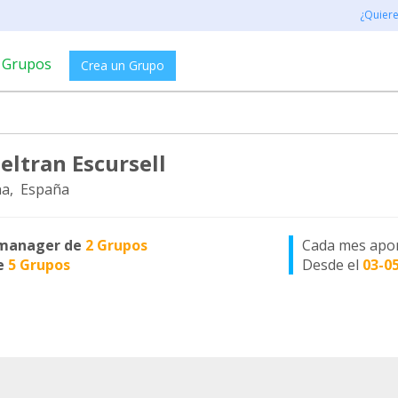
¿Quier
Grupos
Crea un Grupo
eltran Escursell
a, España
manager de
2 Grupos
Cada mes apo
e
5 Grupos
Desde el
03-0