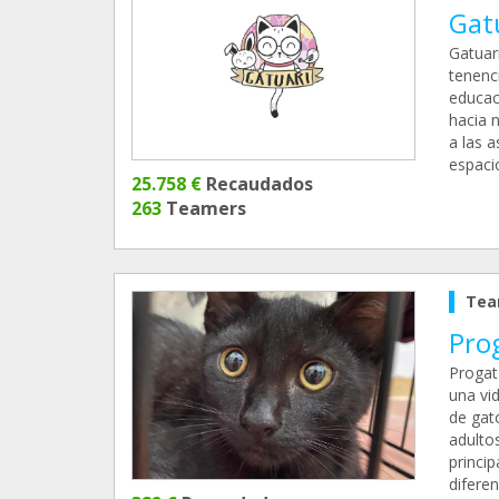
Gat
Gatuari
tenenc
educac
hacia 
a las a
espaci
25.758 €
Recaudados
263
Teamers
Tea
Pro
Progat
una vid
de gat
adulto
princi
diferen