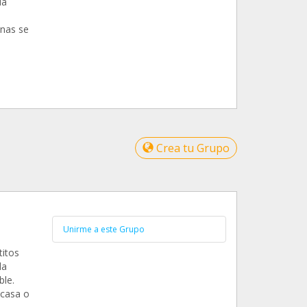
da
onas se
Crea tu Grupo
Unirme a este Grupo
titos
da
le.
 casa o