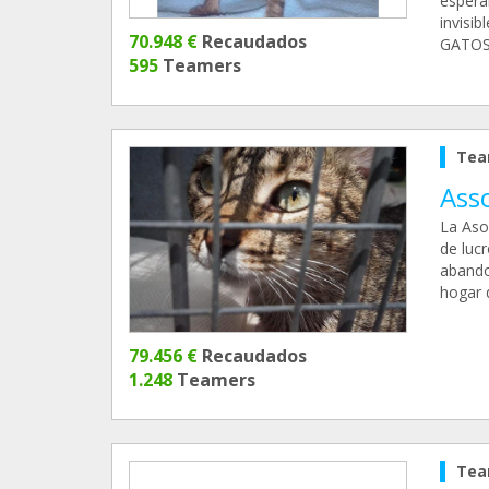
espera
invisi
70.948 €
Recaudados
GATO
595
Teamers
Tea
Asso
La Aso
de luc
abando
hogar 
79.456 €
Recaudados
1.248
Teamers
Tea