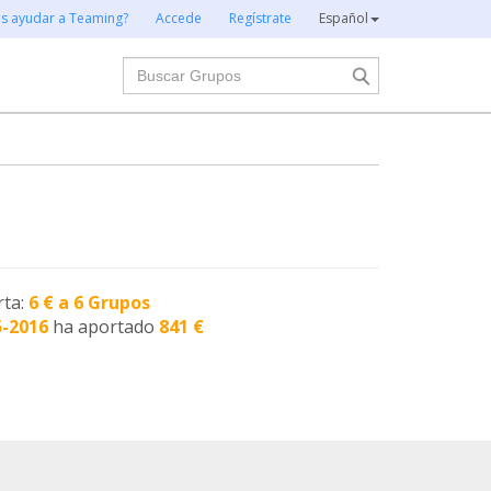
es ayudar a Teaming?
Accede
Regístrate
Español
Buscar
rta:
6 € a 6 Grupos
5-2016
ha aportado
841 €