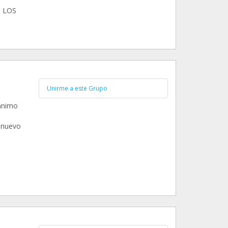
S LOS
Unirme a este Grupo
 ánimo
 nuevo