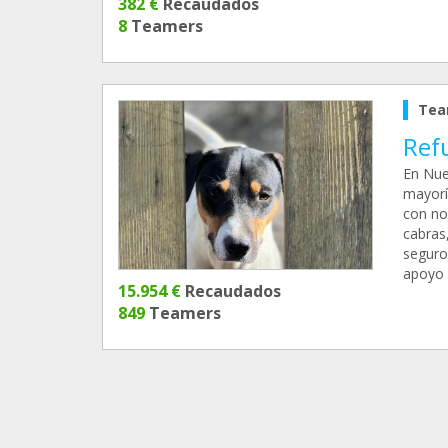
382 €
Recaudados
8
Teamers
Tea
Ref
En Nue
mayorí
con no
cabras
seguro
apoyo
15.954 €
Recaudados
849
Teamers