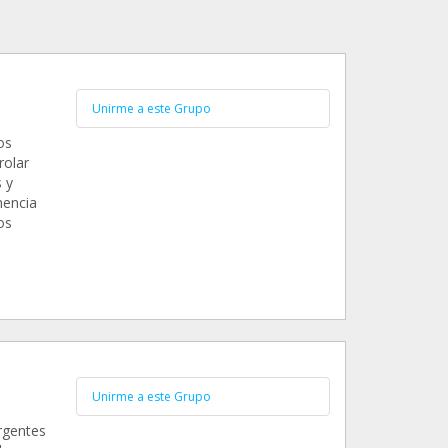
Unirme a este Grupo
os
rolar
 y
nencia
os
Unirme a este Grupo
rgentes