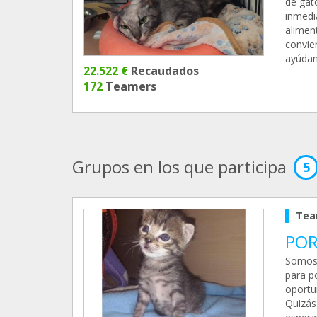
de gat
inmedi
alimen
convie
ayúdano
22.522 €
Recaudados
172
Teamers
Grupos en los que participa
5
Tea
POR
Somos 
para p
oportu
Quizás