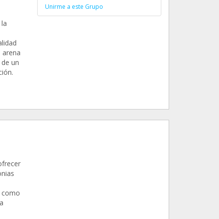
Unirme a este Grupo
 la
alidad
e arena
o de un
ión.
ofrecer
onias
a como
a