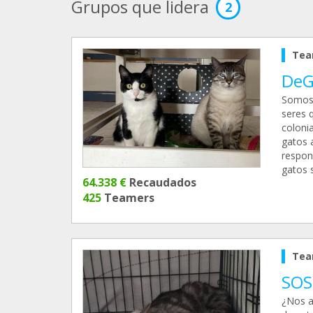
Grupos que lidera
2
Tea
DeG
Somos 
seres 
coloni
gatos 
respon
gatos 
64.338 €
Recaudados
425
Teamers
Tea
SOS
¿Nos a