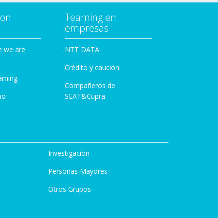
con
Teaming en
empresas
e we are
NTT DATA
Crédito y caución
aming
Compañeros de
io
SEAT&Cupra
Investigación
Personas Mayores
Otros Grupos