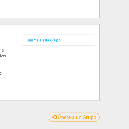
Unirme a este Grupo
la
iven
o
Únete a un Grupo