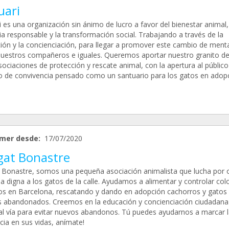
uari
 es una organización sin ánimo de lucro a favor del bienestar animal,
ia responsable y la transformación social. Trabajando a través de la
ión y la concienciación, para llegar a promover este cambio de ment
nuestros compañeros e iguales. Queremos aportar nuestro granito d
sociaciones de protección y rescate animal, con la apertura al públic
o de convivencia pensado como un santuario para los gatos en adopc
mer desde:
17/07/2020
gat Bonastre
 Bonastre, somos una pequeña asociación animalista que lucha por 
a digna a los gatos de la calle. Ayudamos a alimentar y controlar col
os en Barcelona, rescatando y dando en adopción cachorros y gatos
s abandonados. Creemos en la educación y concienciación ciudadan
pal vía para evitar nuevos abandonos. Tú puedes ayudarnos a marcar l
cia en sus vidas, anímate!