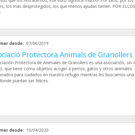
ndo que los rescatemos, ese euro significa mucho! Por Ellos, por los
bles, los mas desprotegidos, los que menos ayudas tienen. POR ELLO
S
mer desde:
07/06/2019
ciació Protectora Animals de Granollers
ciación Protectora de Animales de Granollers es una asociación, sin
ro, que tiene como objetivo acoger a perros, gatos y otros animales
nados para cuidarlos en nuestro refugio mientras les buscamos una
donde puedan ser felices.
mer desde:
15/04/2020