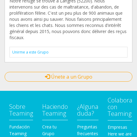
Notre refuge se trouve à Langres (52200). Nous
intervenons sur des cas de maltraitance, d'abandon, de
prolifération féline. C'est un peu plus de 900 animaux que
nous avons ainsi pu sauver. Nous faisons principalement
les chiens et les chats. Nous sommes reconnus d'intérêt
général depuis 2015, nous pouvons donc délivrer des reçus
fiscaux.
Unirme a este Grupo
Únete a un Grupo
Colabora
Sobre
Haciendo
¿Alguna
con
Teaming
Teaming
duda?
Teaming
Fundación
Crea tu
Preguntas
Empresas
Teaming
Grupo
frecuentes
Here we are