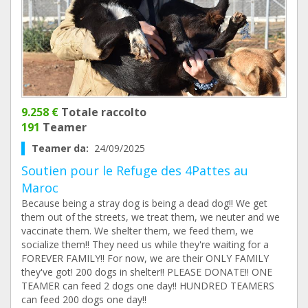
9.258 €
Totale raccolto
191
Teamer
Teamer da:
24/09/2025
Soutien pour le Refuge des 4Pattes au
Maroc
Because being a stray dog is being a dead dog!! We get
them out of the streets, we treat them, we neuter and we
vaccinate them. We shelter them, we feed them, we
socialize them!! They need us while they're waiting for a
FOREVER FAMILY!! For now, we are their ONLY FAMILY
they've got! 200 dogs in shelter!! PLEASE DONATE!! ONE
TEAMER can feed 2 dogs one day!! HUNDRED TEAMERS
can feed 200 dogs one day!!