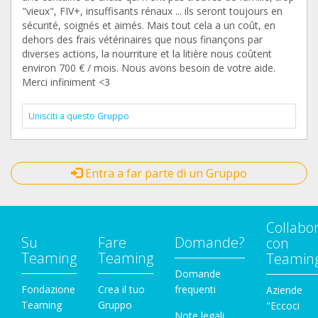
"vieux", FIV+, insuffisants rénaux ... ils seront toujours en
sécurité, soignés et aimés. Mais tout cela a un coût, en
dehors des frais vétérinaires que nous finançons par
diverses actions, la nourriture et la litière nous coûtent
environ 700 € / mois. Nous avons besoin de votre aide.
Merci infiniment <3
Unisciti a questo Gruppo
Entra a far parte di un Gruppo
Collabo
Su
Fare
Domande?
con
Teaming
Teaming
Teamin
Domande
Fondazione
Crea il tuo
frequenti
Aziende
Teaming
Gruppo
"Eccoci
Note legali