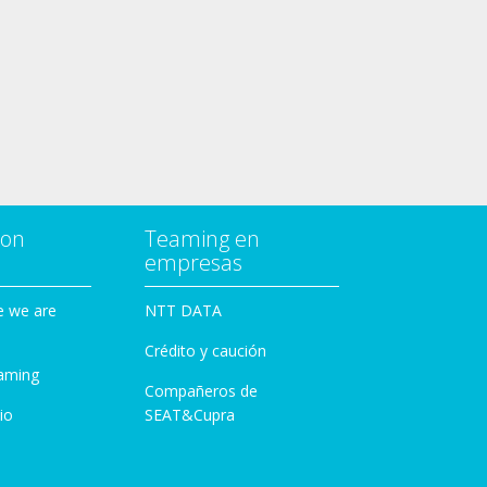
con
Teaming en
empresas
e we are
NTT DATA
Crédito y caución
aming
Compañeros de
io
SEAT&Cupra