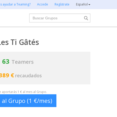
es ayudar a Teaming?
Accede
Regístrate
Español
Buscar
Les Ti Gâtés
63
Teamers
389 €
recaudados
te aportarás 1 € al mes al Grupo.
 al Grupo (1 €/mes)