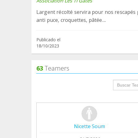
Association Les Ti Gâtés
Largent récolté servira pour nos rescapés p
anti puce, croquettes, pâtée....
Publicado el
18/10/2023
63
Teamers
groupProf
Nicette Soum