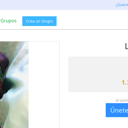
¿Quier
Grupos
Crea un Grupo
1.
Al unir
Únete