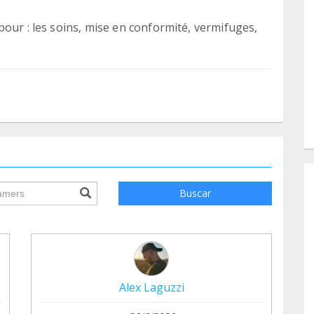
our : les soins, mise en conformité, vermifuges,
ile.searchForm.search.text???
Buscar
Alex Laguzzi