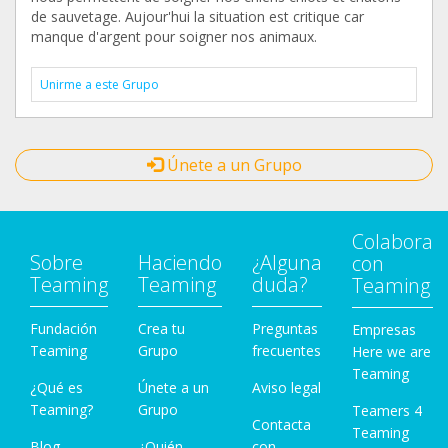
de sauvetage. Aujour'hui la situation est critique car
manque d'argent pour soigner nos animaux.
Unirme a este Grupo
Únete a un Grupo
Colabora
Sobre
Haciendo
¿Alguna
con
Teaming
Teaming
duda?
Teaming
Fundación
Crea tu
Preguntas
Empresas
Teaming
Grupo
frecuentes
Here we are
Teaming
¿Qué es
Únete a un
Aviso legal
Teaming?
Grupo
Teamers 4
Contacta
Teaming
Blog
¿Quién
con