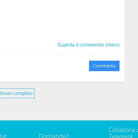
Guarda il commento intero
Commenta
il forum completo
Collabora 
ng
Domande?
Teaming