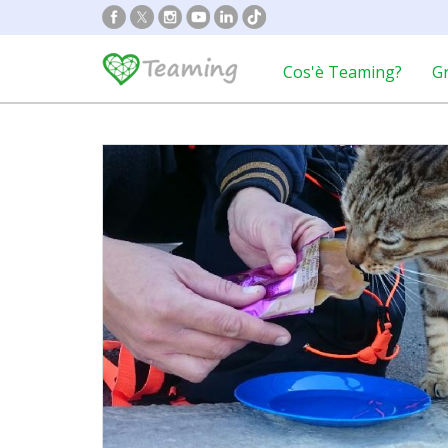
Cos'è Teaming?
G