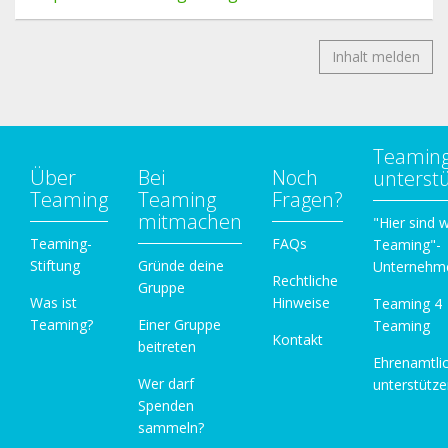
Inhalt melden
Teamin
Über
Bei
Noch
unterst
Teaming
Teaming
Fragen?
mitmachen
"Hier sind w
Teaming-
FAQs
Teaming"-
Stiftung
Gründe deine
Unternehm
Rechtliche
Gruppe
Was ist
Hinweise
Teaming 4
Teaming?
Einer Gruppe
Teaming
Kontakt
beitreten
Ehrenamtli
Wer darf
unterstütz
Spenden
sammeln?