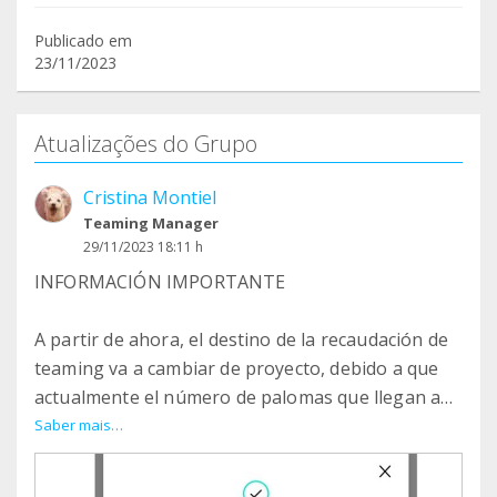
Publicado em
23/11/2023
Atualizações do Grupo
Cristina Montiel
Teaming Manager
29/11/2023 18:11 h
INFORMACIÓN IMPORTANTE
A partir de ahora, el destino de la recaudación de
teaming va a cambiar de proyecto, debido a que
actualmente el número de palomas que llegan a
mí es muy bajo y puntual. El dinero recaudado
Saber mais…
hasta la fecha lo he pedido y enviado (66€) a la
Asociación Sos Vencejos de Cádiz, formada por un