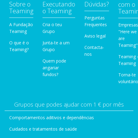
Sobre o
Executando
Dúvidas?
com o
Teaming
o Teaming
Teami
Perguntas
A Fundação
Cria o teu
Frequentes
Empresas
Teaming
Grupo
"Here we
Aviso legal
are
O que é o
Junta-te a um
Teaming"
Contacta-
Teaming?
Grupo
nos
Teaming 
Quem pode
Teaming
angariar
fundos?
Torna-te
voluntário
Grupos que podes ajudar com 1 € por mês
Comportamentos aditivos e dependências
Cuidados e tratamentos de saúde