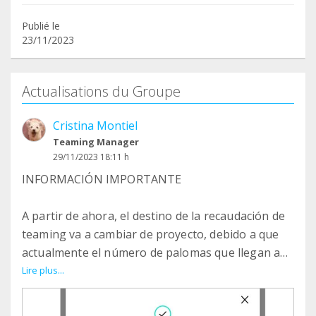
Publié le
23/11/2023
Actualisations du Groupe
Cristina Montiel
Teaming Manager
29/11/2023 18:11 h
INFORMACIÓN IMPORTANTE
A partir de ahora, el destino de la recaudación de
teaming va a cambiar de proyecto, debido a que
actualmente el número de palomas que llegan a
mí es muy bajo y puntual. El dinero recaudado
Lire plus...
hasta la fecha lo he pedido y enviado (66€) a la
Asociación Sos Vencejos de Cádiz, formada por un