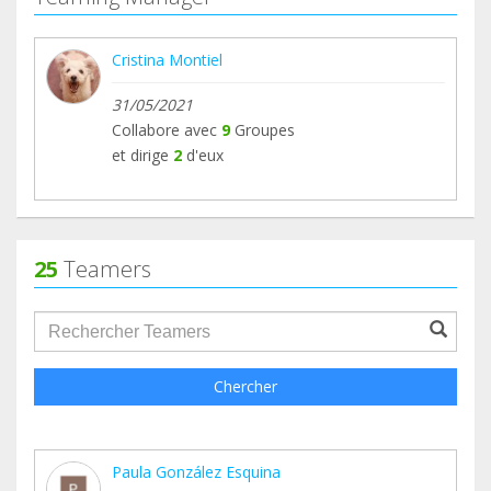
Cristina Montiel
31/05/2021
Collabore avec
9
Groupes
et dirige
2
d'eux
25
Teamers
groupProfile.searchForm.search.text???
Chercher
Paula González Esquina