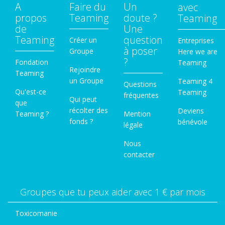
A
Faire du
Un
avec
propos
Teaming
doute ?
Teaming
de
Une
Teaming
question
Créer un
Entreprises
à poser
Groupe
Here we are
?
Fondation
Teaming
Rejoindre
Teaming
un Groupe
Teaming 4
Questions
Qu'est-ce
Teaming
fréquentes
Qui peut
que
récolter des
Deviens
Teaming ?
Mention
fonds ?
bénévole
légale
Nous
contacter
Groupes que tu peux aider avec 1 € par mois
Toxicomanie