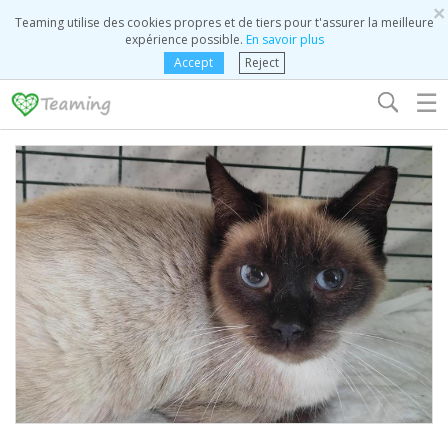
×
Teaming utilise des cookies propres et de tiers pour t'assurer la meilleure
expérience possible.
En savoir plus
Accept
Reject
☰