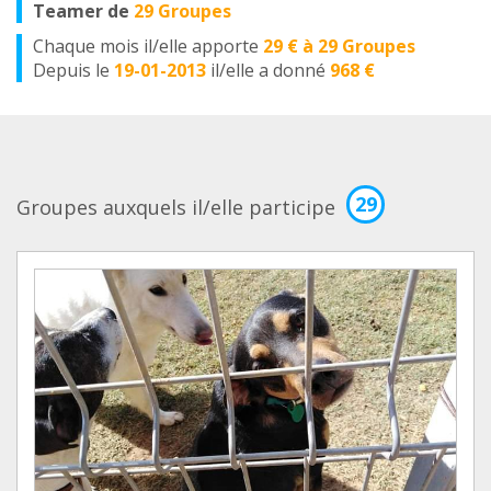
Teamer de
29 Groupes
Chaque mois il/elle apporte
29 € à 29 Groupes
Depuis le
19-01-2013
il/elle a donné
968 €
29
Groupes auxquels il/elle participe