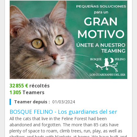
32 855 €
récoltés
1 305
Teamers
Teamer depuis :
01/03/2024
BOSQUE FELINO - Los guardianes del ser
All the cats that live in the Feline Forest had been
abandoned and forgotten. The more than 85 cats have
plenty of space to roam, climb trees, run, play, as well as
shelters and beds with blankets at home. We have built and