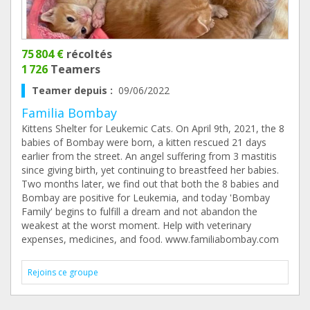
75 804 €
récoltés
1 726
Teamers
Teamer depuis :
09/06/2022
Familia Bombay
Kittens Shelter for Leukemic Cats. On April 9th, 2021, the 8
babies of Bombay were born, a kitten rescued 21 days
earlier from the street. An angel suffering from 3 mastitis
since giving birth, yet continuing to breastfeed her babies.
Two months later, we find out that both the 8 babies and
Bombay are positive for Leukemia, and today 'Bombay
Family' begins to fulfill a dream and not abandon the
weakest at the worst moment. Help with veterinary
expenses, medicines, and food. www.familiabombay.com
Rejoins ce groupe