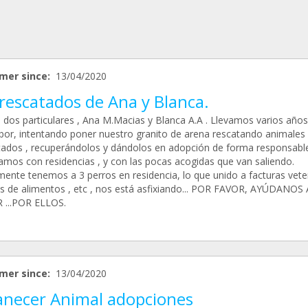
mer since:
13/04/2020
rescatados de Ana y Blanca.
dos particulares , Ana M.Macias y Blanca A.A . Llevamos varios años
abor, intentando poner nuestro granito de arena rescatando animales
tados , recuperándolos y dándolos en adopción de forma responsable
amos con residencias , y con las pocas acogidas que van saliendo.
mente tenemos a 3 perros en residencia, lo que unido a facturas veter
os de alimentos , etc , nos está asfixiando... POR FAVOR, AYÚDANOS 
 ...POR ELLOS.
mer since:
13/04/2020
necer Animal adopciones