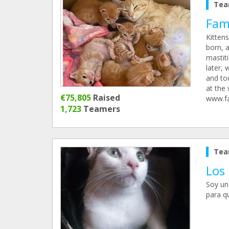
Tea
Fam
Kitten
born, a
mastiti
later,
and to
at the
€75,805
Raised
www.f
1,723
Teamers
Tea
Los 
Soy una
para q