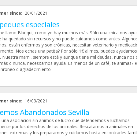
mer since:
20/01/2021
 peques especiales
me llamo Blanqui, como yo hay muchos más. Sólo una chica nos ayu
e ha quedado sin recursos y no puede cuidarnos como antes. Alguno
os, están enfermos y son crónicas, necesitan veterinario y medicaci
limento. Nos echas una patita? Por sólo 1€ al mes, puedes ayudarnos
 Nuestra mami, siempre está y aunque tiene mil deudas, nunca nos d
más q nunca, necesitamos ayuda. Es menos de un café, te animas? Rr
onroneo d agradecimiento
mer since:
16/03/2021
vemos Abandonados Sevilla
una asociación sin ánimos de lucro que defendemos y luchamos
mente por los derechos de los animales. Rescatamos a animales en
iones extremas y los preparamos y cuidamos hasta encontrarles famil