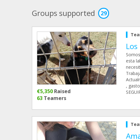
Groups supported
29
Tea
Los 
Somos 
esta l
necesi
Trabaj
Actual
, gast
€5,350
Raised
SEGUIR
63
Teamers
Tea
Ama