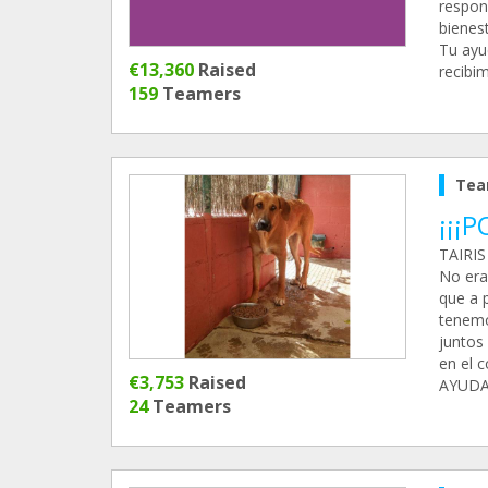
respon
bienes
Tu ayu
€13,360
Raised
recibi
159
Teamers
Tea
¡¡¡P
TAIRIS
No era
que a 
tenemo
juntos
en el 
€3,753
Raised
AYUDA
24
Teamers