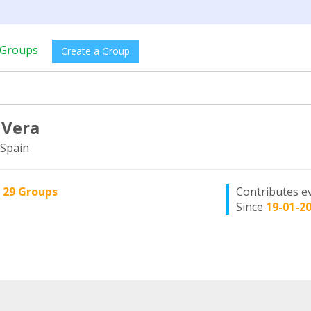
Groups
Create a Group
 Vera
Spain
n
29 Groups
Contributes e
Since
19-01-2