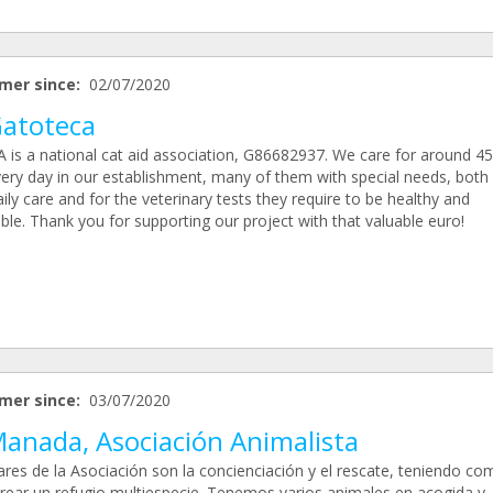
mer since:
02/07/2020
Gatoteca
 is a national cat aid association, G86682937. We care for around 4
very day in our establishment, many of them with special needs, both 
aily care and for the veterinary tests they require to be healthy and
le. Thank you for supporting our project with that valuable euro!
mer since:
03/07/2020
Manada, Asociación Animalista
ares de la Asociación son la concienciación y el rescate, teniendo co
rear un refugio multiespecie. Tenemos varios animales en acogida y