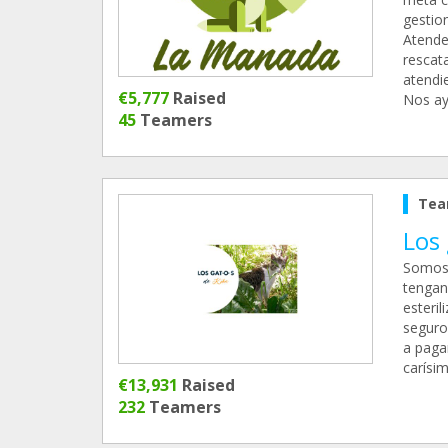
gestio
Atende
rescat
atendi
€5,777
Raised
Nos ay
45
Teamers
Tea
Los 
Somos 
tengan 
esteril
seguro
a paga
carísim
€13,931
Raised
232
Teamers