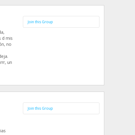
Join this Group
da,
s d mis
ón, no
eja.
rr, un
Join this Group
ias