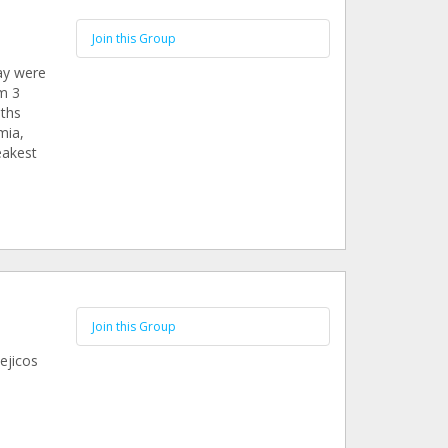
Join this Group
ay were
om 3
nths
mia,
eakest
Join this Group
ejicos