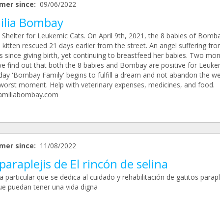
mer since:
09/06/2022
ilia Bombay
s Shelter for Leukemic Cats. On April 9th, 2021, the 8 babies of Bomb
 kitten rescued 21 days earlier from the street. An angel suffering fr
s since giving birth, yet continuing to breastfeed her babies. Two mo
 we find out that both the 8 babies and Bombay are positive for Leuke
day 'Bombay Family' begins to fulfill a dream and not abandon the w
 worst moment. Help with veterinary expenses, medicines, and food.
amiliabombay.com
mer since:
11/08/2022
paraplejis de El rincón de selina
 particular que se dedica al cuidado y rehabilitación de gatitos parapl
ue puedan tener una vida digna