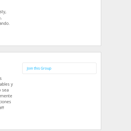
sty,
,
ando.
Join this Group
s
ables y
o sea
ramente
ciones
!!!