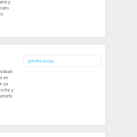
aria y
rato.
no
Join this Group
ivaban.
i en
e ya
oche y
meterlo