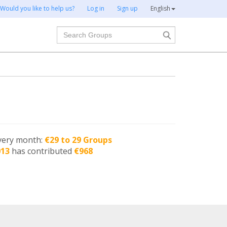
Would you like to help us?
Log in
Sign up
English
Search
very month:
€29 to 29 Groups
013
has contributed
€968