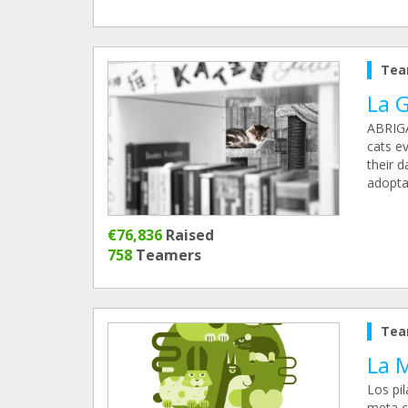
Tea
La 
ABRIGA
cats e
their d
adoptab
€76,836
Raised
758
Teamers
Tea
La 
Los pil
meta c