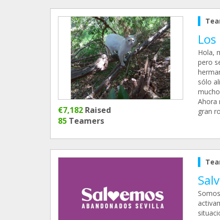
Tea
Los
Hola, 
pero s
herman
sólo a
mucho.
Ahora 
€7,182
Raised
gran r
85
Teamers
Tea
Sal
Somos 
activa
situac