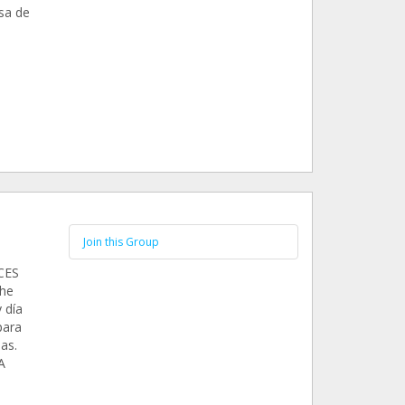
sa de
Join this Group
CES
 he
 día
para
as.
A