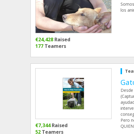
Somos 
los ani
€24,428
Raised
177
Teamers
Tea
Gat
Desde 
(Captur
ayudad
interv
conseg
Pero n
€7,344
Raised
QUIEN
52
Teamers