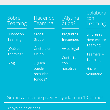
Colabora
Sobre
Haciendo
¿Alguna
con
Teaming
Teaming
duda?
Teaming
Fundación
Crea tu
Preguntas
Empresas
Teaming
Grupo
frecuentes
Here we are
Teaming
¿Qué es
Únete a un
Aviso legal
Teaming?
Grupo
Teamers 4
Contacta
Teaming
Blog
¿Quién
con
puede
nosotros
Hazte
recaudar
voluntario
fondos?
Grupos a los que puedes ayudar con 1 € al mes
Apoyo en adicciones