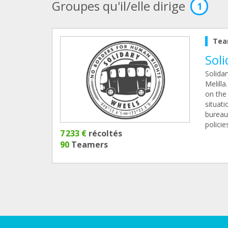
Groupes qu'il/elle dirige
1
Tea
Sol
Solidar
Melilla
on the
situat
bureauc
policie
7 233 €
récoltés
90
Teamers