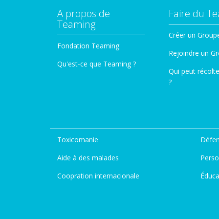
A propos de
Faire du T
Teaming
Créer un Group
Fondation Teaming
Rejoindre un G
Qu'est-ce que Teaming ?
Qui peut récolt
?
Toxicomanie
Défen
Aide à des malades
Perso
Coopration internacionale
Éduca