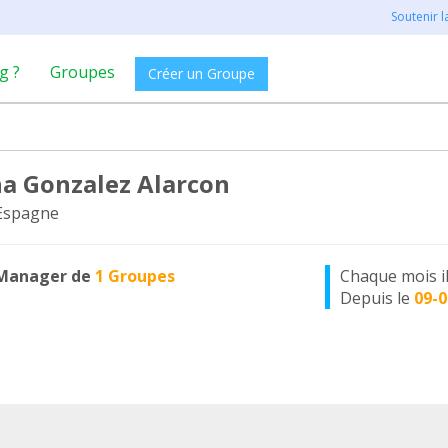
Soutenir 
g ?
Groupes
Créer un Groupe
na Gonzalez Alarcon
 Espagne
Manager de
1 Groupes
Chaque mois i
Depuis le
09-0