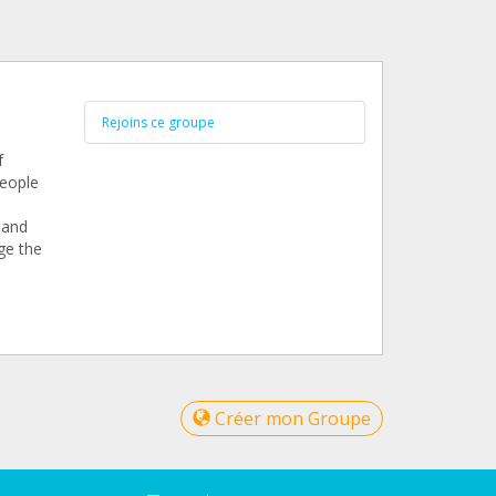
Rejoins ce groupe
f
people
 and
ge the
Créer mon Groupe