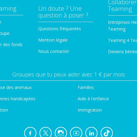
Collaborer
eaming
Un doute ? Une
Teaming
question à poser ?
e
Entreprises He
Questions fréquentes
Teaming
roupe
Mention légale
Teaming 4 Te
er des fonds
Nous contacter
Deviens bénév
Groupes que tu peux aider avec 1 € par mois
se des animaux
Familles
nnes handicapées
Aide à l'enfance
tion
Immigration