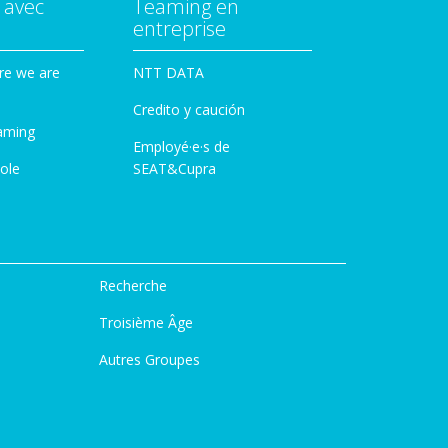
 avec
Teaming en
entreprise
re we are
NTT DATA
Credito y caución
aming
Employé·e·s de
ole
SEAT&Cupra
Recherche
Troisième Âge
Autres Groupes