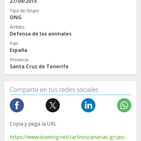
27/09/2015
pues pude regresar a mi casa con mi familia.
Ahora estoy con medicación pero me encuentro
Tipo de Grupo
ONG
mucho mejor. Lo que me gustaría saber es si en
este grupo hay algún caso parecido al mío para
Ámbito
Defensa de los animales
poder intercambiar experiencias sobre esta
enfermedad.
País
España
Provincia
Santa Cruz de Tenerife
Comparte en tus redes sociales
Copia y pega la URL
https://www.teaming.net/carlinoscanarias-grupo