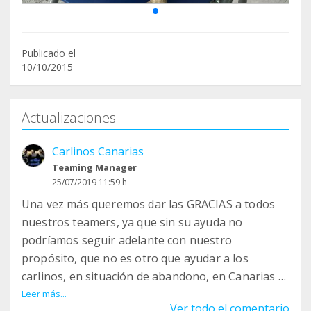
Publicado el
10/10/2015
Actualizaciones
Carlinos Canarias
Teaming Manager
25/07/2019 11:59 h
Una vez más queremos dar las GRACIAS a todos
nuestros teamers, ya que sin su ayuda no
podríamos seguir adelante con nuestro
propósito, que no es otro que ayudar a los
carlinos, en situación de abandono, en Canarias y
conseguirles un hogar definitivo en los que ser
Leer más...
Ver todo el comentario