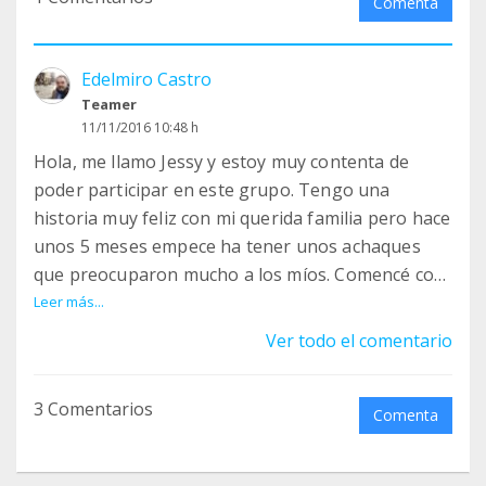
Comenta
Edelmiro Castro
Teamer
11/11/2016 10:48 h
Hola, me llamo Jessy y estoy muy contenta de
poder participar en este grupo. Tengo una
historia muy feliz con mi querida familia pero hace
unos 5 meses empece ha tener unos achaques
que preocuparon mucho a los míos. Comencé con
una convulsión que puso muy nerviosos a mi
Leer más...
familia. Me llevaron inmediatamente a mi
Ver todo el comentario
veterinario y se creyó que era epilepsia. :-(
Empezaron a medicarme pero al cabo de unos
3 Comentarios
días volvieron a aparecer las convulsiones y me
Comenta
aumentaron la medicación. Me di cuenta que eso
fue un duro golpe para mi familia, ya que con esta