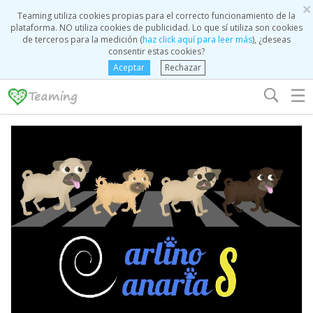
×
Teaming utiliza cookies propias para el correcto funcionamiento de la
plataforma. NO utiliza cookies de publicidad. Lo que sí utiliza son cookies
de terceros para la medición (
haz click aquí para leer más
), ¿deseas
consentir estas cookies?
Aceptar
Rechazar
☰