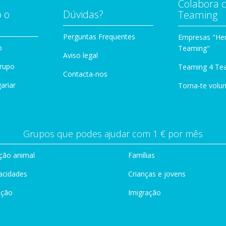
Colabora 
 o
Dúvidas?
Teaming
Perguntas Frequentes
Empresas "Her
o
Teaming"
Aviso legal
Grupo
Teaming 4 Te
Contacta-nos
ariar
Torna-te volun
Grupos que podes ajudar com 1 € por mês
ção animal
Famílias
acidades
Crianças e jovens
ação
Imigração