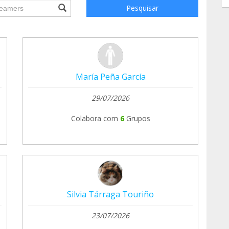
ile.searchForm.search.text???
Pesquisar
María Peña García
29/07/2026
Colabora com
6
Grupos
Silvia Tárraga Touriño
23/07/2026