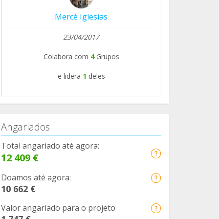
Mercè Iglesias
23/04/2017
Colabora com
4
Grupos
e lidera
1
deles
Angariados
Total angariado até agora:
12 409 €
Doamos até agora:
10 662 €
Valor angariado para o projeto
1 747 €