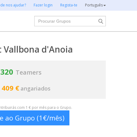
 de nos ajudar?
Fazer login
Regista-te
Português
Procurar
 Vallbona d'Anoia
320
Teamers
 409 €
angariados
ontribuirás com 1 € por mês para o Grupo.
te ao Grupo (1€/mês)