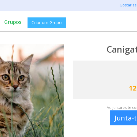
Gostarias
Grupos
Criar um Grupo
Canigat
12
Ao juntares-te c
Junta-