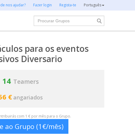
 de nos ajudar?
Fazer login
Regista-te
Português
Procurar
culos para os eventos
sivos Diversario
14
Teamers
56 €
angariados
ontribuirás com 1 € por mês para o Grupo.
te ao Grupo (1€/mês)