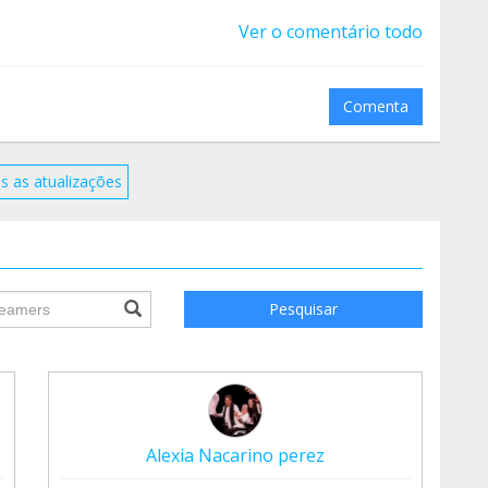
ro canal de YouTube @festivaldiversario
Ver o comentário todo
Comenta
s as atualizações
ile.searchForm.search.text???
Pesquisar
Alexia Nacarino perez