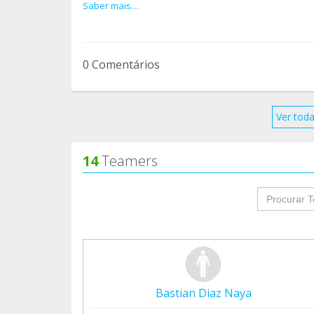
Descubre la experiencia completa en nuest
Saber mais…
0 Comentários
Ver toda
14
Teamers
groupProf
Bastian Diaz Naya