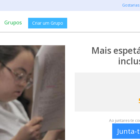
Gostarias
Grupos
Criar um Grupo
Mais espetá
inclu
Ao juntares-te c
Junta-