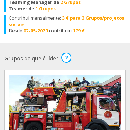
Teaming Manager de
2 Grupos
Teamer de
1 Grupos
Contribui mensalmente:
3 € para 3 Grupos/projetos
sociais
Desde
02-05-2020
contribuiu
179 €
2
Grupos de que é líder