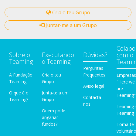
Cria o teu Grupo
Juntar-me a um Grupo
Colabo
Sobre o
Executando
Dúvidas?
com o
Teaming
o Teaming
Teami
Perguntas
A Fundação
Cria o teu
Frequentes
Empresas
Teaming
Grupo
"Here we
Aviso legal
are
O que é o
Junta-te a um
Teaming"
Contacta-
Teaming?
Grupo
nos
Teaming 
Quem pode
Teaming
angariar
fundos?
Torna-te
voluntário