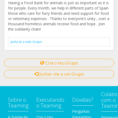
Having a Food Bank for animals is just as important as it is
for people. Every month, we help in different parts of Spain
those who care for furry friends and need support for food
or veterinary expenses . Thanks to everyone’s unity , over a
thousand homeless animals receive food and hope . Join
the solidarity chain!
Junta-te a este Grupo
Cria o teu Grupo
Juntar-me a um Grupo
Colabo
Sobre o
Executando
Dúvidas?
com o
Teaming
o Teaming
Teami
Perguntas
A Fundação
Cria o teu
Frequentes
Empresas