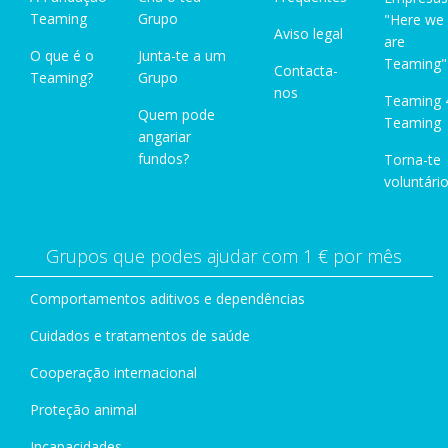
Teaming
Grupo
"Here we
Aviso legal
are
O que é o
Junta-te a um
Teaming"
Contacta-
Teaming?
Grupo
nos
Teaming 
Quem pode
Teaming
angariar
fundos?
Torna-te
voluntário
Grupos que podes ajudar com 1 € por mês
Comportamentos aditivos e dependências
Cuidados e tratamentos de saúde
Cooperação internacional
Proteção animal
Incapacidades