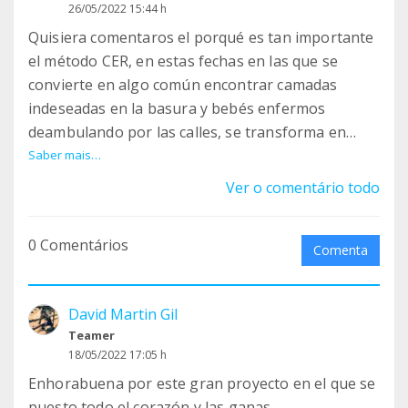
26/05/2022 15:44 h
Quisiera comentaros el porqué es tan importante
el método CER, en estas fechas en las que se
convierte en algo común encontrar camadas
indeseadas en la basura y bebés enfermos
deambulando por las calles, se transforma en
algo ético y moral nuestra labor de fomentar
Saber mais…
tanto la castración de las colonias felinas urbanas,
Ver o comentário todo
como la de los gatos domésticos, evitaríamos así
ver como las protectoras, voluntarios y casas de
0 Comentários
acogida se ven desbordados, ya no por el trabajo
Comenta
y el esfuerzo que supone sacar a gatitos lactantes
adelante, la tristeza y el dolor cuando fallecen,
David Martin Gil
realmente es difícil su supervivencia........al final
Teamer
todo ese gran esfuerzo es solo es un parche y no
18/05/2022 17:05 h
se actúa en la base del problema, está
Enhorabuena por este gran proyecto en el que se
demostrado que el método CER es el método más
puesto todo el corazón y las ganas