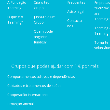
A Fundação
Cria o teu
Frequentes
Empresas
Teaming
Grupo
"Here we
Aviso legal
are
O que é o
Junta-te a um
Teaming"
Contacta-
Teaming?
Grupo
nos
Teaming 
Quem pode
Teaming
angariar
fundos?
Torna-te
voluntário
Grupos que podes ajudar com 1 € por mês
Comportamentos aditivos e dependências
Cuidados e tratamentos de saúde
Cooperação internacional
Proteção animal