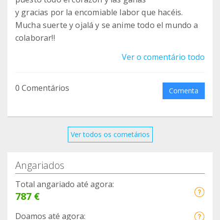
ético y efectivo de control, por eso nosotros
y gracias por la encomiable labor que hacéis.
queremos ser parte de la solución. Si amáis los
Mucha suerte y ojalá y se anime todo el mundo a
gatos, si queréis ver cómo ganan en calidad de
colaborar!!
vida y salud, apoyar los proyectos CER de vuestros
pueblos y ciudades, es la mejor forma de hacer
Ver o comentário todo
participe a la sociedad, convencer a las
autoridades y ayuntamientos de que vosotros
0 Comentários
Comenta
también queréis formar parte de este gran
proyecto llamado CER, Gracias.
Ver todos os cometários
Angariados
Total angariado até agora:
787 €
Doamos até agora: