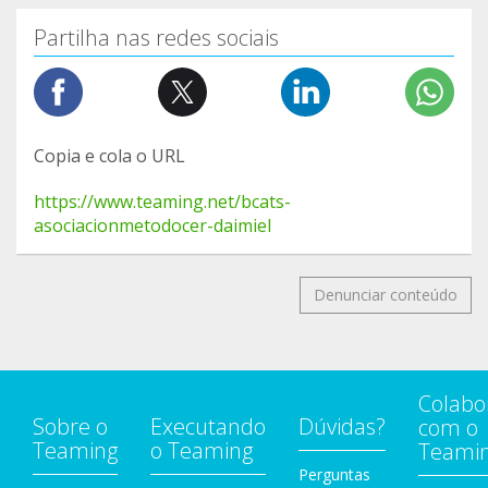
Partilha nas redes sociais
Copia e cola o URL
https://www.teaming.net/bcats-
asociacionmetodocer-daimiel
Denunciar conteúdo
Colabo
Sobre o
Executando
Dúvidas?
com o
Teaming
o Teaming
Teami
Perguntas