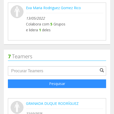
Eva Maria Rodriguez Gomez Rico
13/05/2022
Colabora com
5
Grupos
e lidera
1
deles
7
Teamers
groupProfile.searchForm.search.text???
Pesquisar
GRANADA DUQUE RODRÍGUEZ
22/10/2025