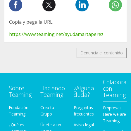
Copia y pega la URL
https://www.teaming.net/ayudamartaperez
Denuncia el contenido
Colabora
Sobre
Haciendo
¿Alguna
con
Teaming
Teaming
duda?
Teaming
Fundación
Crea tu
Preguntas
Empresas
Teaming
Grupo
frecuentes
Here we are
Teaming
¿Qué es
Únete a un
Aviso legal