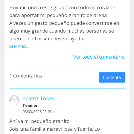
Hoy me uno a este grupo con todo mi corazón
para aportar mi pequeño granito de arena.
A veces un gesto pequeño puede convertirse en
algo muy grande cuando muchas personas se
unen con el mismo deseo: ayudar.
Marta, no pierdas la esperanza. Detrás de cada
Leer más...
persona que se une hay un corazón que desea
Ver todo el comentario
verte salir adelante.
Entre todos, paso a paso, podemos lograrlo.
1 Comentarios
Mucho ánimo, mucha fuerza y todo mi cariño.
Comenta
Beatriz Tomé
Teamer
08/03/2026 23:03 h
Ahí va mi pequeño granito.
Sois una familia maravillosa y fuerte. Lo