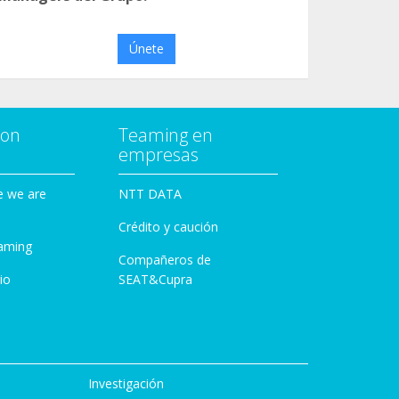
Únete
con
Teaming en
empresas
e we are
NTT DATA
Crédito y caución
aming
Compañeros de
io
SEAT&Cupra
Investigación