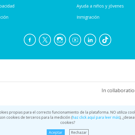
pacidad
Ayuda a niños y jóvenes
ción
Inmigración
In collaboratio
okies propias para el correcto funcionamiento de la plataforma. NO utiliza coo
a son cookies de terceros para la medición (
haz click aquí para leer más
), ¿desea
cookies?
Aceptar
Rechazar