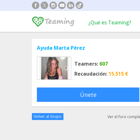
¿Qué es Teaming?
Ayuda Marta Pérez
Teamers:
607
Recaudación:
15.515 €
Únete
Volver al Grupo
Ver el foro compl