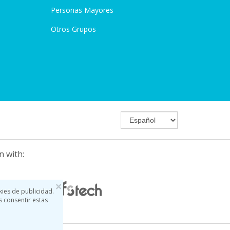
Personas Mayores
Otros Grupos
n with:
×
kies de publicidad.
s consentir estas