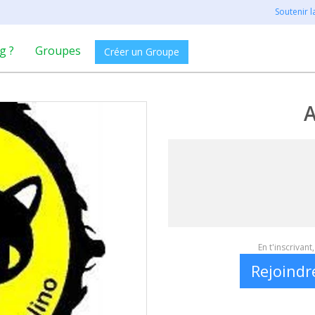
Soutenir 
g ?
Groupes
Créer un Groupe
A
En t'inscrivan
Rejoindr