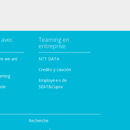
 avec
Teaming en
entreprise
re we are
NTT DATA
Credito y caución
aming
Employé·e·s de
ole
SEAT&Cupra
Recherche