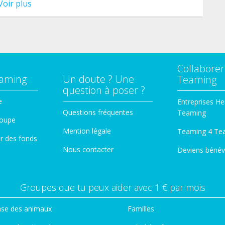
Voir plus
Collaborer
eaming
Un doute ? Une
Teaming
question à poser ?
e
Entreprises He
Questions fréquentes
Teaming
roupe
Mention légale
Teaming 4 Te
er des fonds
Nous contacter
Deviens bénév
Groupes que tu peux aider avec 1 € par mois
se des animaux
Familles