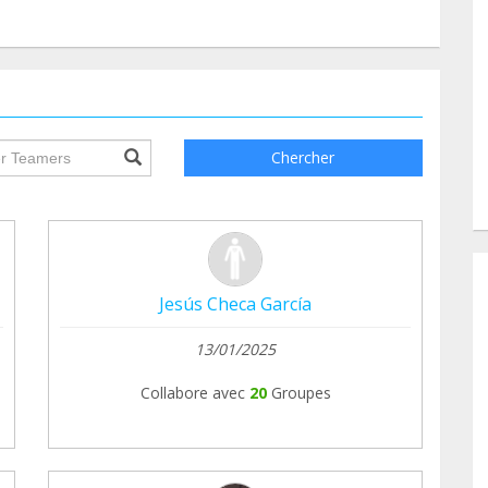
ile.searchForm.search.text???
Chercher
Jesús Checa García
13/01/2025
Collabore avec
20
Groupes