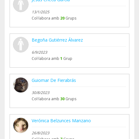
13/1/2025
Col·labora amb
20
Grups
Begoña Gutiérrez Álvarez
6/9/2023
Col·labora amb
1
Grup
Guiomar De Fierabrás
30/8/2023
Col·labora amb
30
Grups
Verónica Belzunces Manzano
26/8/2023