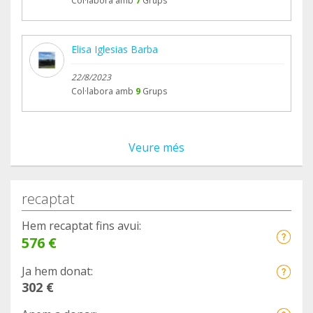
Col·labora amb
7
Grups
Elisa Iglesias Barba
22/8/2023
Col·labora amb
9
Grups
Veure més
recaptat
Hem recaptat fins avui:
576 €
Ja hem donat:
302 €