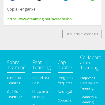
Copia i enganxa
https://www.teaming.net/avilesfelino
Denuncia el contingut
Col·labora
Sobre
Fent
Cap
amb
Teaming
Teaming
dubte?
Teaming
Fundació
Crea el teu
Preguntes
Empreses
Teaming
Grup
freqüents
Here we are
Teaming
Què és
Uneix-te a
Avís legal
Teaming?
un Grup
Teamers 4
Contacta
Teaming