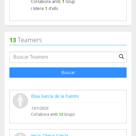
Col·labora amb
1
Grup
i lidera
1
d'ells
13
Teamers
groupProfile.searchForm.search.text???
Buscar
Elisa García de la Fuente
13/1/2025
Col·labora amb
12
Grups
Jesús Checa García