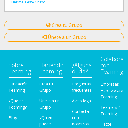
Unirme a este Grupo
Crea tu Grupo
Únete a un Grupo
Colabora
Sobre
Haciendo
¿Alguna
con
Teaming
Teaming
duda?
Teaming
Fundación
Crea tu
Preguntas
Empresas
Teaming
Grupo
frecuentes
Here we are
Teaming
¿Qué es
Únete a un
Aviso legal
Teaming?
Grupo
Teamers 4
Contacta
Teaming
Blog
¿Quién
con
puede
nosotros
Hazte