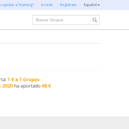
es ayudar a Teaming?
Accede
Regístrate
Español
Buscar
rta:
1 € a 1 Grupos
2-2020
ha aportado
68 €