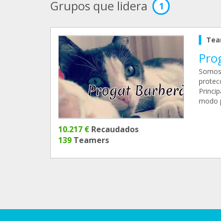
Grupos que lidera
1
Tea
Prog
Somos 
protecc
Princi
modo p
10.217 €
Recaudados
139
Teamers