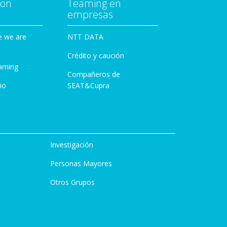
con
Teaming en
empresas
e we are
NTT DATA
Crédito y caución
aming
Compañeros de
io
SEAT&Cupra
Investigación
Personas Mayores
Otros Grupos