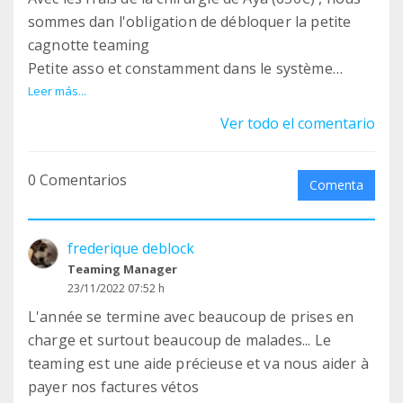
sommes dan l'obligation de débloquer la petite
cagnotte teaming
Petite asso et constamment dans le système
débrouille, cela devient très éprouvant et
Leer más...
fatiguant-
Ver todo el comentario
Nous remercions tous nos teamers pour leur
soutien et leur générosité.
0 Comentarios
Comenta
frederique deblock
Teaming Manager
23/11/2022 07:52 h
L'année se termine avec beaucoup de prises en
charge et surtout beaucoup de malades... Le
teaming est une aide précieuse et va nous aider à
payer nos factures vétos