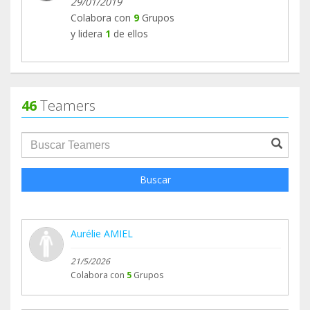
29/01/2019
Colabora con
9
Grupos
y lidera
1
de ellos
46
Teamers
groupProfile.searchForm.search.text???
Buscar
Aurélie AMIEL
21/5/2026
Colabora con
5
Grupos