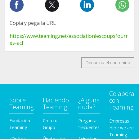
Copia y pega la URL
https://www.teaming.net/associationlescoupsfourr
es-acf
Denuncia el contenido
Colabora
Sobre
Haciendo
¿Alguna
con
Teaming
Teaming
duda?
Teaming
Fundación
Crea tu
Preguntas
Empresas
Teaming
Grupo
frecuentes
Here we are
Teaming
¿Qué es
Únete a un
Aviso legal