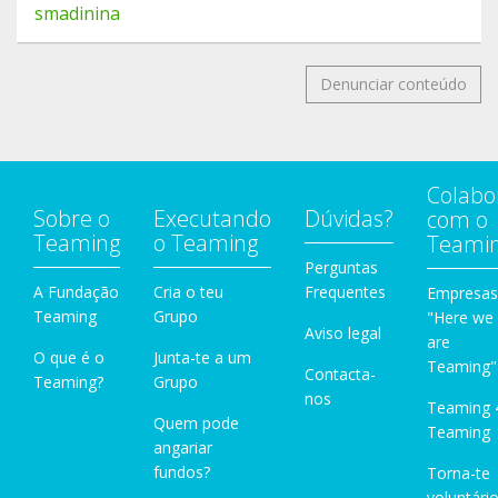
smadinina
Denunciar conteúdo
Colabo
Sobre o
Executando
Dúvidas?
com o
Teaming
o Teaming
Teami
Perguntas
A Fundação
Cria o teu
Frequentes
Empresas
Teaming
Grupo
"Here we
Aviso legal
are
O que é o
Junta-te a um
Teaming"
Contacta-
Teaming?
Grupo
nos
Teaming 
Quem pode
Teaming
angariar
fundos?
Torna-te
voluntário