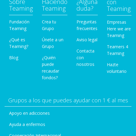
Sobre
Haciendo
¿Alguna
con
Teaming
Teaming
duda?
Teaming
Fundación
Crea tu
Preguntas
Empresas
Teaming
Grupo
frecuentes
Here we are
Teaming
¿Qué es
Únete a un
Aviso legal
Teaming?
Grupo
Teamers 4
Contacta
Teaming
Blog
¿Quién
con
puede
nosotros
Hazte
recaudar
voluntario
fondos?
Grupos a los que puedes ayudar con 1 € al mes
Apoyo en adicciones
Ayuda a enfermos
Cooperación Internacional