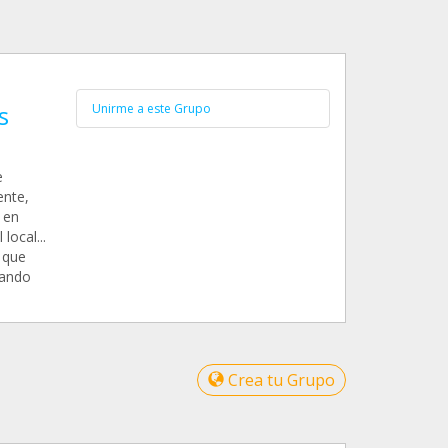
s
Unirme a este Grupo
e
ente,
 en
local...
 que
rando
Crea tu Grupo