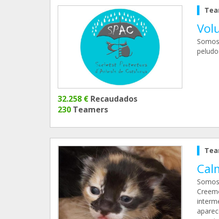
Tea
Vol
Somos 
peludo
32.258 €
Recaudados
230
Teamers
Tea
Cal
Somos 
Creemo
interm
aparec