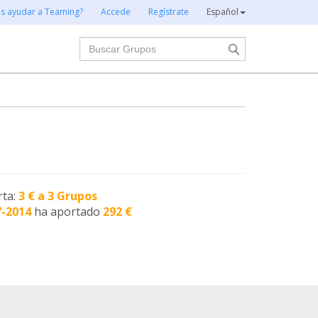
es ayudar a Teaming?
Accede
Regístrate
Español
Buscar
rta:
3 € a 3 Grupos
7-2014
ha aportado
292 €