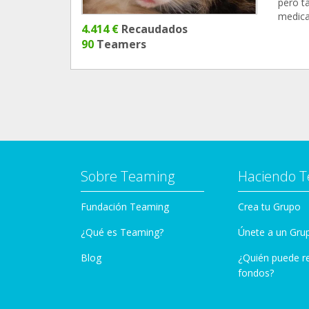
pero t
medicac
4.414 €
Recaudados
90
Teamers
Sobre Teaming
Haciendo 
Fundación Teaming
Crea tu Grupo
¿Qué es Teaming?
Únete a un Gru
Blog
¿Quién puede r
fondos?