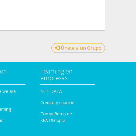
Únete a un Grupo
con
Teaming en
empresas
e we are
NTT DATA
Crédito y caución
aming
Compañeros de
io
SEAT&Cupra