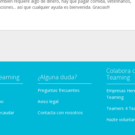
ambién requiere algo de dinero, hay que pagar comida, veterinarios,
iones... así que cualquier ayuda es bienvenida. Gracias!!!
Colabora 
Teaming
¿Alguna duda?
Teaming
Preguntas frecuentes
Empresas Her
Teaming
po
Aviso legal
Teamers 4 Te
ecaudar
Contacta con nosotros
Hazte voluntar