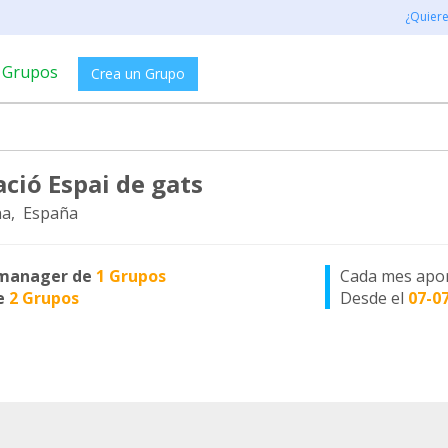
¿Quier
Grupos
Crea un Grupo
ció Espai de gats
a, España
manager de
1 Grupos
Cada mes apo
e
2 Grupos
Desde el
07-0