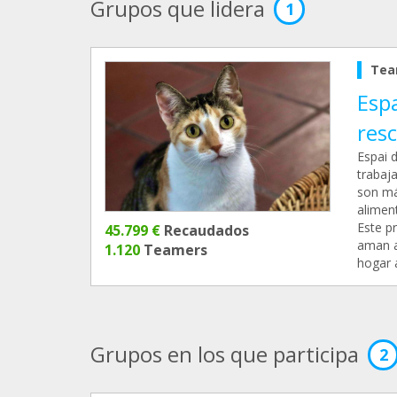
Grupos que lidera
1
Tea
Esp
res
Espai 
trabaj
son má
aliment
Este p
45.799 €
Recaudados
aman a
1.120
Teamers
hogar 
Grupos en los que participa
2