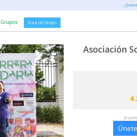
¿Quier
Grupos
Crea un Grupo
Asociación S
4.
Al unir
Únete