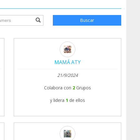
ile.searchForm.search.text???
Buscar
MAMÁ ATY
21/9/2024
Colabora con
2
Grupos
y lidera
1
de ellos