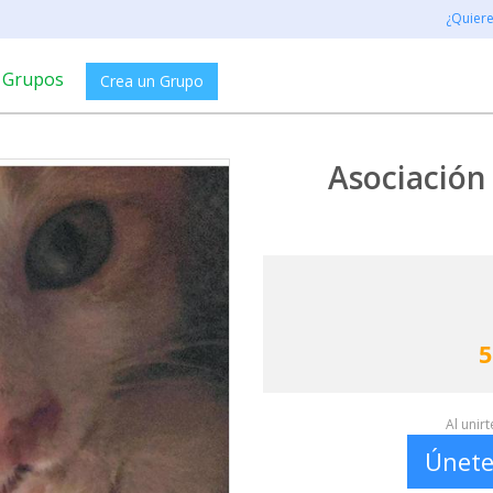
¿Quier
Grupos
Crea un Grupo
Asociación
5
Al unir
Únete