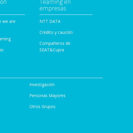
con
Teaming en
empresas
e we are
NTT DATA
Crédito y caución
aming
Compañeros de
io
SEAT&Cupra
Investigación
Personas Mayores
Otros Grupos