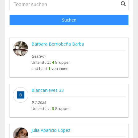
groupProfile.searchForm.search.text???
Suchen
Bárbara Berriobeña Barba
Gestern
Unterstützt
4
Gruppen
und führt
1
von ihnen
Blancanieves 33
9.7.2026
Unterstützt
3
Gruppen
Julia Aparicio López