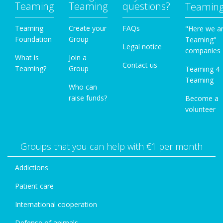
Teaming
Teaming
questions?
Teamin
Teaming
Create your
FAQs
"Here we a
Foundation
Group
Teaming"
Legal notice
companies
What is
Join a
Contact us
Teaming?
Group
Teaming 4
Teaming
Who can
raise funds?
Become a
volunteer
Groups that you can help with €1 per month
Addictions
Patient care
International cooperation
Defense of animals