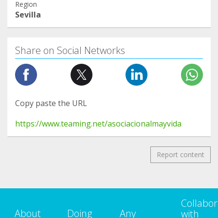
Region
Sevilla
Share on Social Networks
Copy paste the URL
https://www.teaming.net/asociacionalmayvida
Report content
Collabor
About
Doing
Any
with