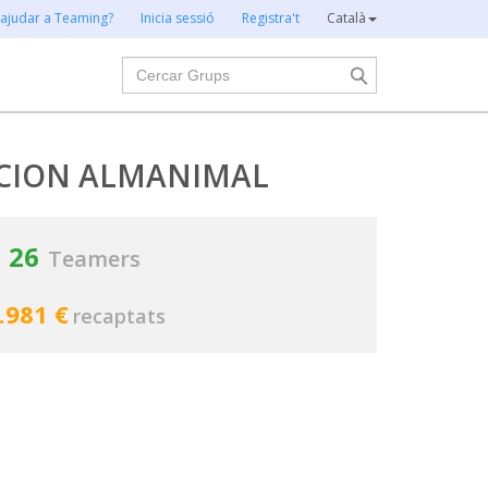
 ajudar a Teaming?
Inicia sessió
Registra't
Català
Cercar
CION ALMANIMAL
26
Teamers
.981 €
recaptats