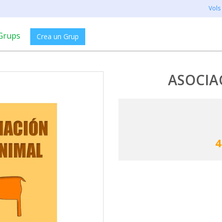
Vols
Grups
Crea un Grup
ASOCIA
4