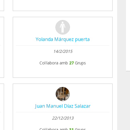
Yolanda Márquez puerta
14/2/2015
Col·labora amb
27
Grups
Juan Manuel Díaz Salazar
22/12/2013
Col·labora amb
31
Grups