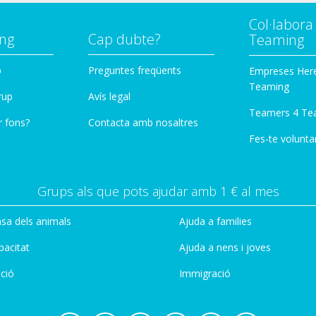
Col·labor
ng
Cap dubte?
Teaming
p
Preguntes freqüents
Empreses Her
Teaming
rup
Avís legal
Teamers 4 Te
r fons?
Contacta amb nosaltres
Fes-te voluntar
Grups als que pots ajudar amb 1 € al mes
sa dels animals
Ajuda a families
pacitat
Ajuda a nens i joves
ció
Immigració