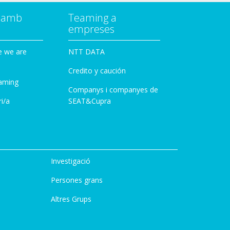
a amb
Teaming a
empreses
e we are
NTT DATA
Credito y caución
aming
Companys i companyes de
i/a
SEAT&Cupra
Investigació
Persones grans
Altres Grups