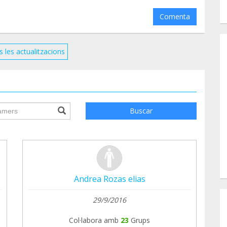
Comenta
s les actualitzacions
ile.searchForm.search.text???
Buscar
Andrea Rozas elias
29/9/2016
Col·labora amb
23
Grups