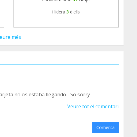
i lidera
3
d'ells
eure més
arjeta no os estaba llegando... So sorry
Veure tot el comentari
Comenta