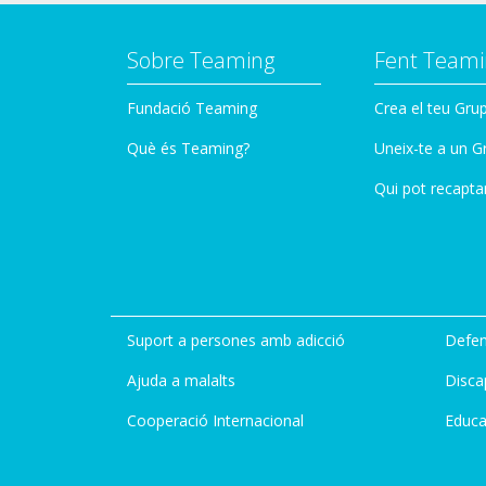
Sobre Teaming
Fent Teami
Fundació Teaming
Crea el teu Gru
Què és Teaming?
Uneix-te a un G
Qui pot recapta
Suport a persones amb adicció
Defen
Ajuda a malalts
Disca
Cooperació Internacional
Educa