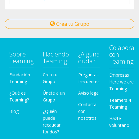
Crea tu Grupo
Colabora
Sobre
Haciendo
¿Alguna
con
Teaming
Teaming
duda?
Teaming
Fundación
Crea tu
Preguntas
Empresas
Teaming
Grupo
frecuentes
Here we are
Teaming
¿Qué es
Únete a un
Aviso legal
Teaming?
Grupo
Teamers 4
Contacta
Teaming
Blog
¿Quién
con
puede
nosotros
Hazte
recaudar
voluntario
fondos?