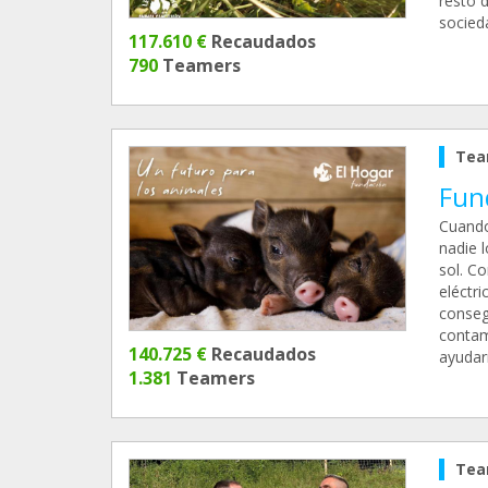
resto 
socied
117.610 €
Recaudados
790
Teamers
Tea
Fun
Cuando
nadie l
sol. C
eléctri
conseg
contam
140.725 €
Recaudados
ayudar
1.381
Teamers
Tea