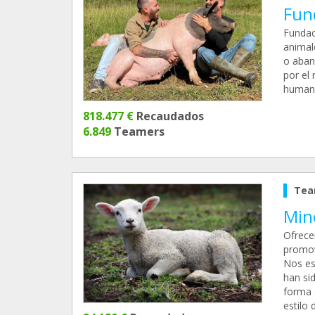
Fun
Fundac
animal
o aban
por el 
humano
818.477 €
Recaudados
6.849
Teamers
Tea
Min
Ofrece
promov
Nos es
han si
forma 
estilo