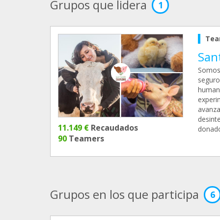
Grupos que lidera
1
Tea
San
Somos 
seguro
humani
experi
avanza
desint
11.149 €
Recaudados
donado
90
Teamers
Grupos en los que participa
6