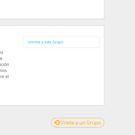
Unirme a este Grupo
os
de
ición
emos
re el
Únete a un Grupo