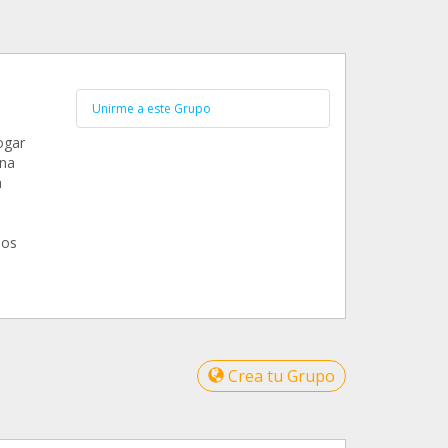
Unirme a este Grupo
ogar
una
a
a
dos
Crea tu Grupo