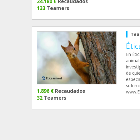
24.180 €
Recaudados
133
Teamers
Tea
Étic
En Éti
animal
invest
de qui
especi
sufrim
1.896 €
Recaudados
www.Et
32
Teamers