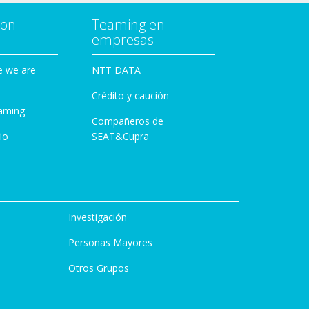
con
Teaming en
empresas
e we are
NTT DATA
Crédito y caución
aming
Compañeros de
io
SEAT&Cupra
Investigación
Personas Mayores
Otros Grupos